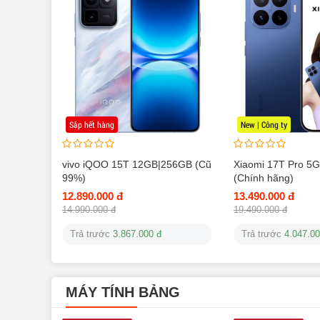
Sắp hết hàng
New | Công ty
vivo iQOO 15T 12GB|256GB (Cũ
Xiaomi 17T Pro 5
99%)
(Chính hãng)
12.890.000 đ
13.490.000 đ
14.990.000 đ
19.490.000 đ
Trả trước
3.867.000 đ
Trả trước
4.047.00
MÁY TÍNH BẢNG