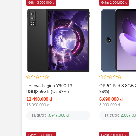
Giảm 3.500.000 đ
Giảm 2.300.000 đ
Lenovo Legion Y900 13
OPPO Pad 3 8GB|
8GB|256GB (Cũ 99%)
99%)
12.490.000 đ
6.690.000 đ
15.990.000 đ
8.990.000 đ
Trả trước
3.747.000 đ
Trả trước
2.007.00
Giảm 1.300.000 đ
Giảm 2.400.000 đ