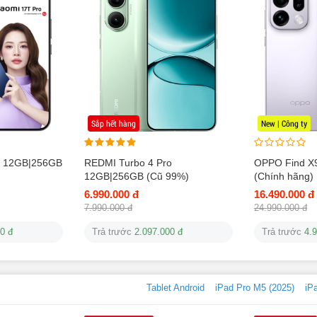
Sắp hết hàng
New | Công ty
G 12GB|256GB
REDMI Turbo 4 Pro
OPPO Find X
12GB|256GB (Cũ 99%)
(Chính hãng)
6.990.000 đ
16.490.000 đ
7.990.000 đ
24.990.000 đ
0 đ
Trả trước
2.097.000 đ
Trả trước
4.
Tablet Android
iPad Pro M5 (2025)
iP