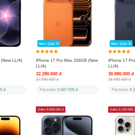
New | Quốc Tế
New | Quốc Tế
 (New LL/A)
iPhone 17 Pro Max 256GB (New
iPhone 17 Pr
LL/A)
LL/A)
32.290.000 đ
30.890.000 đ
37.990.000 đ
34.990.000 đ
0 đ
Trả trước
9.687.000 đ
Trả trước
9.
Giảm 4.600.000 đ
Giảm 8.100.000 