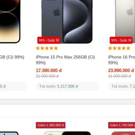
99% | Quốc Tế
99% | Quốc Tế
8GB (Cũ 99%)
iPhone 15 Pro Max 256GB (Cũ
iPhone 16 Pr
99%)
99%)
17.390.000 đ
23.890.000 đ
21.990.000 đ
31.990.000 đ
0 đ
Trả trước
5.217.000 đ
Trả trước
7.
Giảm 1.300.000 đ
Giảm 1.700.000 