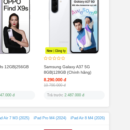
New | Công ty
9s 12GB|256GB
Samsung Galaxy A37 5G
8GB|128GB (Chính hãng)
8.290.000 đ
10.790.000 đ
947.000 đ
Trả trước
2.487.000 đ
ad Air 7 M3 (2025)
iPad Pro M4 (2024)
iPad Air 8 M4 (2026)