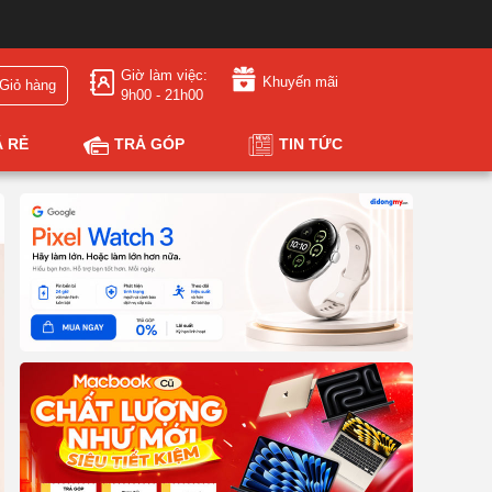
Giờ làm việc:
Khuyến mãi
Giỏ hàng
9h00 - 21h00
Á RẺ
TRẢ GÓP
TIN TỨC