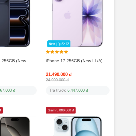
New | Quốc Tế
o 256GB (New
iPhone 17 256GB (New LL/A)
21.490.000 đ
24.990.000 đ
267.000 đ
Trả trước
6.447.000 đ
đ
Giảm 5.000.000 đ