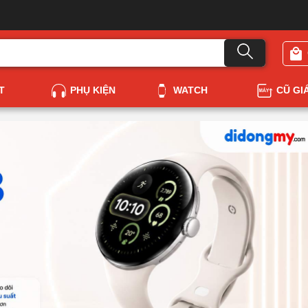
T
PHỤ KIỆN
WATCH
CŨ GI