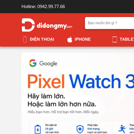
Hotline: 0942.99.77.66
ĐIỆN THOẠI
IPHONE
TABLE