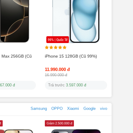
99% | Quốc Tế
o Max 256GB (Cũ
iPhone 15 128GB (Cũ 99%)
11.990.000 đ
16.990.000 đ
167.000 đ
Trả trước
3.597.000 đ
Samsung
OPPO
Xiaomi
Google
vivo
đ
Giảm 2.500.000 đ