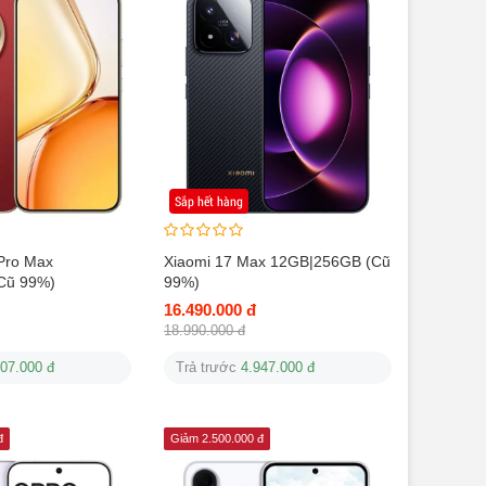
Sắp hết hàng
Pro Max
Xiaomi 17 Max 12GB|256GB (Cũ
Cũ 99%)
99%)
16.490.000 đ
18.990.000 đ
607.000 đ
Trả trước
4.947.000 đ
đ
Giảm 2.500.000 đ