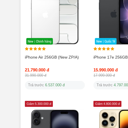
New | Chính hãng
New | Quốc Tế
iPhone Air 256GB (New ZP/A)
iPhone 17e 256GB
21.790.000 đ
15.990.000 đ
31.990.000 đ
17.999.000 đ
Trả trước
6.537.000 đ
Trả trước
4.797.00
Giảm 5.300.000 đ
Giảm 4.800.000 đ