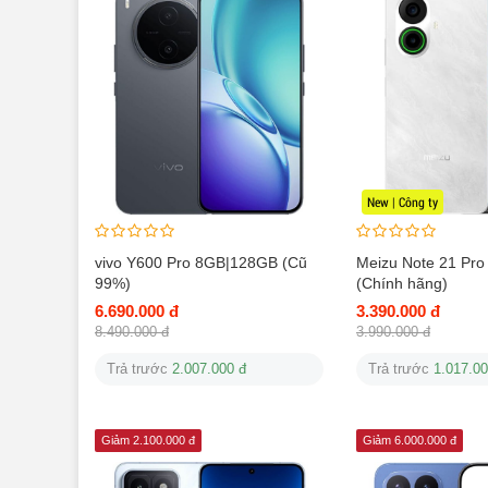
New | Công ty
vivo Y600 Pro 8GB|128GB (Cũ
Meizu Note 21 Pr
99%)
(Chính hãng)
6.690.000 đ
3.390.000 đ
8.490.000 đ
3.990.000 đ
Trả trước
2.007.000 đ
Trả trước
1.017.00
Giảm 2.100.000 đ
Giảm 6.000.000 đ