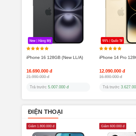
New | Hàng Mỹ
99% | Quốc Tế
iPhone 16 128GB (New LL/A)
iPhone 14 Pro 12
16.690.000 đ
12.090.000 đ
21.990.000 đ
16.890.000 đ
Trả trước
5.007.000 đ
Trả trước
3.627.00
ĐIỆN THOẠI
Giảm 1.800.000 đ
Giảm 600.000 đ