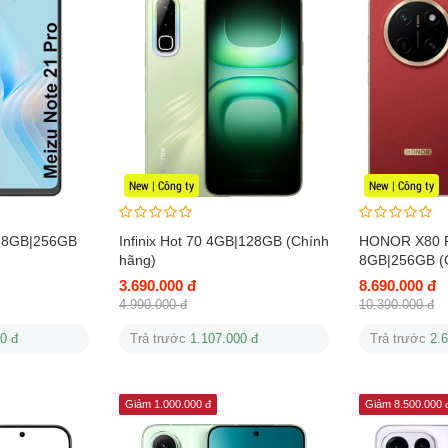
New | Công ty
New | Công ty
o 8GB|256GB
Infinix Hot 70 4GB|128GB (Chính
HONOR X80 
hãng)
8GB|256GB (
3.690.000 đ
8.690.000 đ
4.990.000 đ
10.390.000 đ
0 đ
Trả trước
1.107.000 đ
Trả trước
2.
Giảm 1.000.000 đ
Giảm 8.500.000 