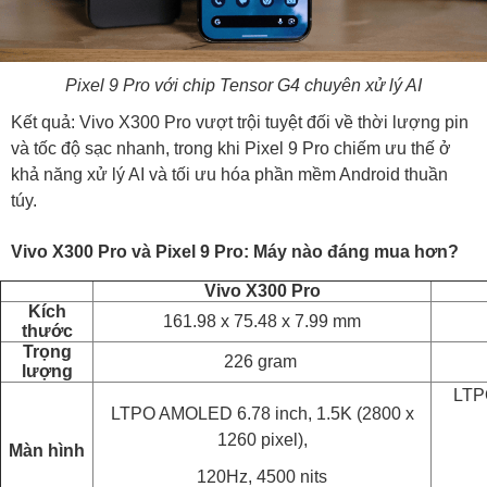
Pixel 9 Pro với chip Tensor G4 chuyên xử lý AI
Kết quả: Vivo X300 Pro vượt trội tuyệt đối về thời lượng pin
và tốc độ sạc nhanh, trong khi Pixel 9 Pro chiếm ưu thế ở
khả năng xử lý AI và tối ưu hóa phần mềm Android thuần
túy.
Vivo X300 Pro và Pixel 9 Pro: Máy nào đáng mua hơn?
Vivo X300 Pro
Kích
161.98 x 75.48 x 7.99 mm
thước
Trọng
226 gram
lượng
LTPO
LTPO AMOLED 6.78 inch, 1.5K (2800 x
1260 pixel),
Màn hình
120Hz, 4500 nits