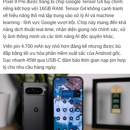
Pixel 9 Pro được trang bị chip Google Tensor G4 tùy chỉnh
riêng kết hợp với 16GB RAM. Tensor G4 không cạnh tranh
về hiệu năng thô mà tập trung vào xử lý AI và machine
learning - lĩnh vực Google vượt trội. Chip này mang đến khả
năng dịch thuật real-time, nhận diện giọng nói chính xác, xử
lý ảnh thông minh và các tính năng AI độc quyền khác.
Viên pin 4.700 mAh tuy nhỏ hơn đáng kể nhưng được bù
đắp bằng tối ưu hóa phần mềm xuất sắc của Android gốc.
Sạc nhanh 45W qua USB-C đảm bảo thời gian nạp pin hợp
lý cho nhu cầu hàng ngày.