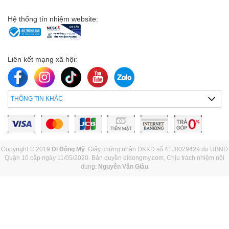
Hệ thống tín nhiệm website:
Liên kết mạng xã hội:
THÔNG TIN KHÁC
Copyright © 2019
Di Động Mỹ
. Giấy chứng nhận ĐKKD số 41J8029429 do UBND
Quận 10 cấp ngày 11/05/2020. Bản quyền didongmy.com, Chịu trách nhiệm nội
dung:
Nguyễn Văn Giàu