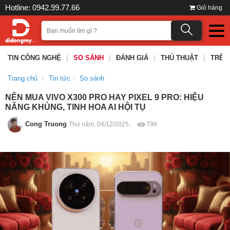
Hotline: 0942.99.77.66
Giỏ hàng
TIN CÔNG NGHỆ
|
SO SÁNH
|
ĐÁNH GIÁ
|
THỦ THUẬT
|
TRÊN
Trang chủ
Tin tức
So sánh
NÊN MUA VIVO X300 PRO HAY PIXEL 9 PRO: HIỆU
NĂNG KHỦNG, TINH HOA AI HỘI TỤ
Cong Truong
Thứ năm, 04/12/2025,
798