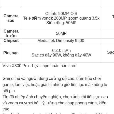
Chính: 50MP, OIS
Camera
Tele (tiềm vọng): 200MP, zoom quang 3.5x
sau
Siêu rộng: 50MP
Camera
50MP
trước
Chipset
MediaTek Dimensity 9500
6510 mAh
Sạc
Pin, sạc
Sạc có dây 90W, không dây 40W
Vivo X300 Pro - Lựa chọn hoàn hảo cho:
Game thủ và người dùng cường độ cao, đảm bảo chơi
game, làm việc hoặc giải trí nhiều giờ liên tục mà không lo
hết pin
Tín đồ nhiếp ảnh chuyên nghiệp, chụp ảnh chi tiết cực cao
và zoom xa vượt trội, lý tưởng cho chụp phong cảnh, kiến
trúc