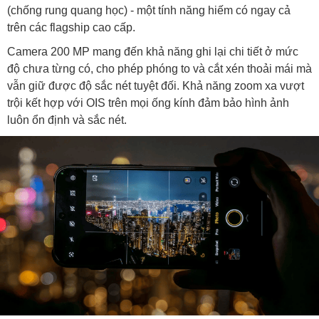
(chống rung quang học) - một tính năng hiếm có ngay cả
trên các flagship cao cấp.
Camera 200 MP mang đến khả năng ghi lại chi tiết ở mức
độ chưa từng có, cho phép phóng to và cắt xén thoải mái mà
vẫn giữ được độ sắc nét tuyệt đối. Khả năng zoom xa vượt
trội kết hợp với OIS trên mọi ống kính đảm bảo hình ảnh
luôn ổn định và sắc nét.