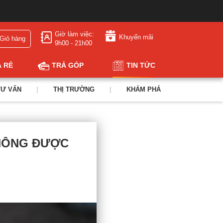
Giờ làm việc:
Khuyến mãi
Giỏ hàng
9h00 - 21h00
Á RẺ
TRẢ GÓP
TIN TỨC
TƯ VẤN
|
THỊ TRƯỜNG
|
KHÁM PHÁ
KHÔNG ĐƯỢC