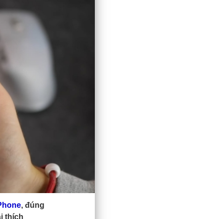
Phone
, đúng
i thích