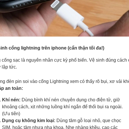
inh cổng lightning trên iphone (cẩn thận tối đa!)
g cổng sạc là nguyên nhân cực kỳ phổ biến. Vệ sinh đúng cách 
 lập tức.
g đèn pin soi vào cổng Lightning xem có thấy rõ bụi, xơ vải kh
p an toàn:
Khí nén:
Dùng bình khí nén chuyên dụng cho điện tử, giữ
khoảng cách, xịt những luồng khí ngắn để thổi bụi ra ngoài.
(Ưu tiên)
Dụng cụ không kim loại:
Dùng tăm gỗ loại nhỏ, que chọc
SIM, hoặc tăm nhựa nha khoa. Nhẹ nhàng khều, cạo các