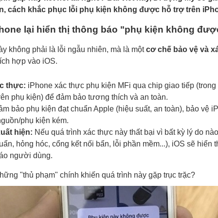
, cách khắc phục lỗi phụ kiện không được hỗ trợ trên iPh
Phone lại hiển thị thông báo "phụ kiện không đượ
y không phải là lỗi ngẫu nhiên, mà là một
cơ chế bảo vệ và x
ích hợp vào iOS.
c thực:
iPhone xác thực phụ kiện MFi qua chip giao tiếp (trong
rên phụ kiện) để đảm bảo tương thích và an toàn.
m bảo phụ kiện đạt chuẩn Apple (hiệu suất, an toàn), bảo vệ i
nguồn/phụ kiện kém.
xuất hiện:
Nếu quá trình xác thực này thất bại vì bất kỳ lý do nà
ẩn, hỏng hóc, cổng kết nối bẩn, lỗi phần mềm...), iOS sẽ hiển t
báo người dùng.
hững "thủ phạm" chính khiến quá trình này gặp trục trặc?