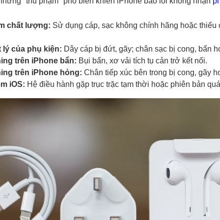
những "thủ phạm" phổ biến khiến iPhone báo lỗi không nhận
ph
m chất lượng:
Sử dụng cáp, sạc không chính hãng hoặc thiếu
 lý của phụ kiện:
Dây cáp bị đứt, gãy; chân sạc bị cong, bẩn h
ing trên iPhone bẩn:
Bụi bẩn, xơ vải tích tụ cản trở kết nối.
ing trên iPhone hỏng:
Chân tiếp xúc bên trong bị cong, gãy h
m iOS:
Hệ điều hành gặp trục trặc tạm thời hoặc phiên bản quá