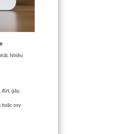
e
nhất. Nhiều
 đứt, gãy,
n hoặc oxy