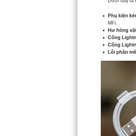
Dưới đây là 
Phụ kiện ké
MFi.
Hư hỏng vật
Cổng Lightn
Cổng Lightn
Lỗi phần mề