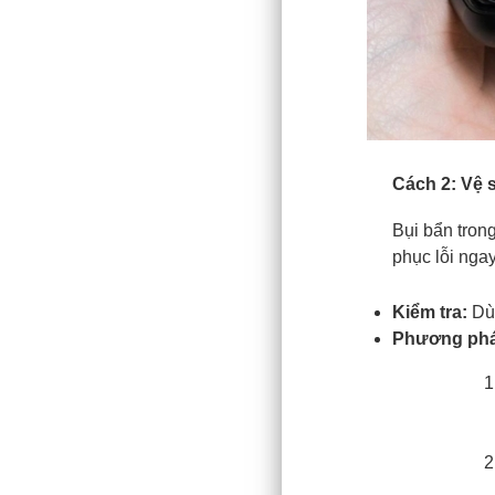
Cách 2: Vệ s
Bụi bẩn tron
phục lỗi ngay
Kiểm tra:
Dùn
Phương phá