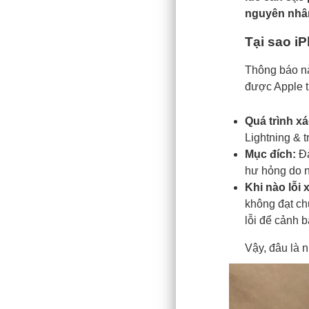
nguyên nhân
Tại sao i
Thông báo nà
được Apple t
Quá trình xá
Lightning & t
Mục đích:
Đả
hư hỏng do 
Khi nào lỗi 
không đạt chu
lỗi để cảnh 
Vậy, đâu là n