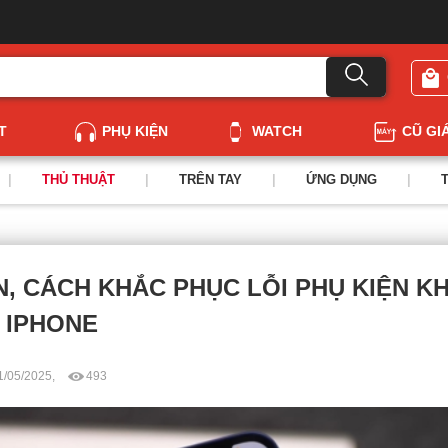
T
PHỤ KIỆN
WATCH
CŨ GI
|
THỦ THUẬT
|
TRÊN TAY
|
ỨNG DỤNG
|
, CÁCH KHẮC PHỤC LỖI PHỤ KIỆN 
 IPHONE
1/05/2025,
493