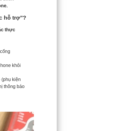
one.
c hỗ trợ"?
ác thực
 cổng
Phone khỏi
o (phụ kiện
hị thông báo