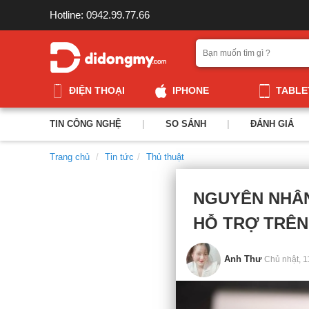
Hotline: 0942.99.77.66
ĐIỆN THOẠI
IPHONE
TABLE
TIN CÔNG NGHỆ
|
SO SÁNH
|
ĐÁNH GIÁ
Trang chủ
Tin tức
Thủ thuật
NGUYÊN NHÂN
HỖ TRỢ TRÊN
Anh Thư
Chủ nhật, 1