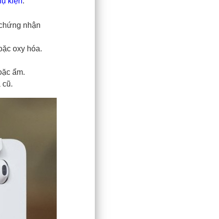
ụ kiện
:
 chứng nhận
oặc oxy hóa.
oặc ẩm.
 cũ.