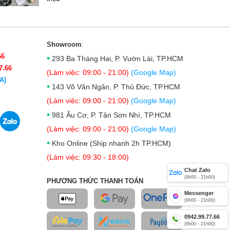
Showroom
:
66
•
293 Ba Tháng Hai, P. Vườn Lài, TP.HCM
7.66
(Làm việc: 09:00 - 21:00)
(Google Map)
A)
•
143 Võ Văn Ngân, P. Thủ Đức, TP.HCM
(Làm việc: 09:00 - 21:00)
(Google Map)
•
981 Âu Cơ, P. Tân Sơn Nhì, TP.HCM
(Làm việc: 09:00 - 21:00)
(Google Map)
•
Kho Online (Ship nhanh 2h TP.HCM)
(Làm việc: 09:30 - 18:00)
Chat Zalo
(9h00 - 21h00)
PHƯƠNG THỨC THANH TOÁN
Messenger
(9h00 - 21h00)
0942.99.77.66
(9h00 - 21h00)