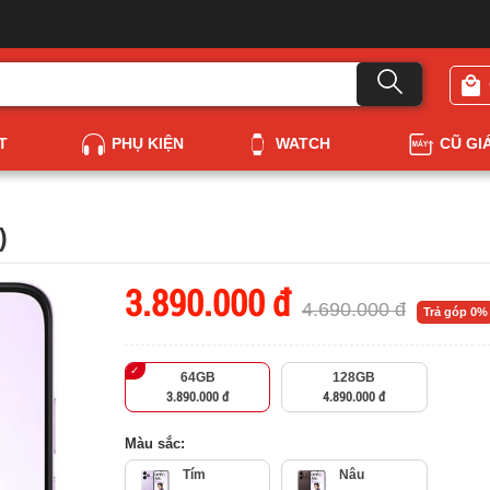
T
PHỤ KIỆN
WATCH
CŨ GI
)
3.890.000 đ
4.690.000 đ
Trả góp 0%
64GB
128GB
3.890.000 đ
4.890.000 đ
Màu sắc:
Tím
Nâu