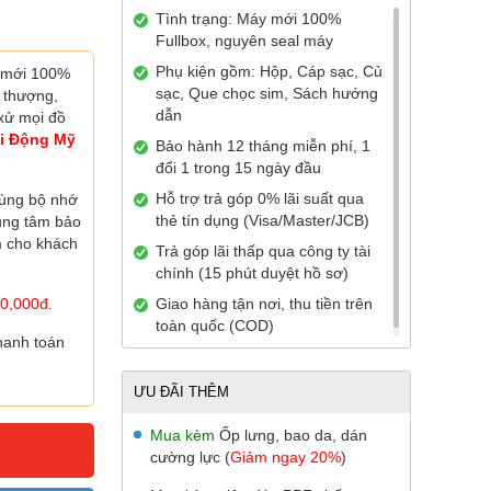
Tình trạng: Máy mới 100%
Fullbox, nguyên seal máy
Phụ kiện gồm: Hộp, Cáp sạc, Củ
 mới 100%
sạc, Que chọc sim, Sách hướng
i thượng,
dẫn
xử mọi đồ
i Động Mỹ
Bảo hành 12 tháng miễn phí, 1
đổi 1 trong 15 ngày đầu
Hỗ trợ trả góp 0% lãi suất qua
ùng bộ nhớ
thẻ tín dụng (Visa/Master/JCB)
rung tâm bảo
 cho khách
Trả góp lãi thấp qua công ty tài
chính (15 phút duyệt hồ sơ)
0,000đ.
Giao hàng tận nơi, thu tiền trên
toàn quốc (COD)
hanh toán
ƯU ĐÃI THÊM
Mua kèm
Ốp lưng, bao da, dán
cường lực (
Giảm ngay 20%
)