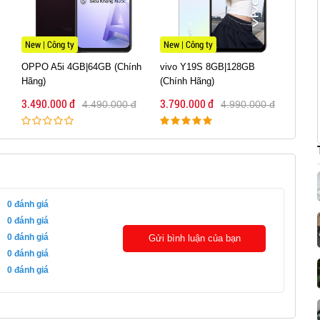
New | Công ty
New | Công ty
New 
OPPO A5i 4GB|64GB (Chính
vivo Y19S 8GB|128GB
Sams
Hãng)
(Chính Hãng)
4GB|
3.490.000 đ
3.790.000 đ
3.79
4.490.000 đ
4.990.000 đ
0
đánh giá
0
đánh giá
0
đánh giá
Gửi bình luận của bạn
0
đánh giá
0
đánh giá