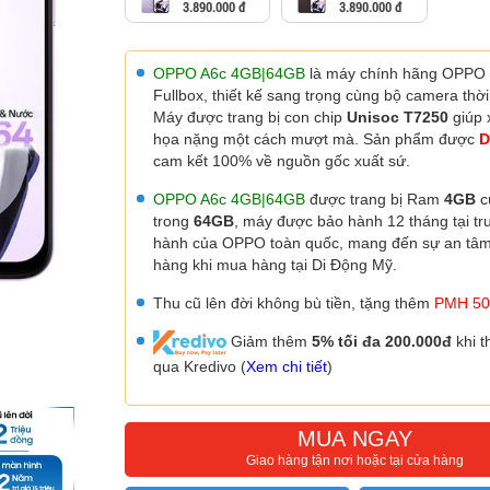
3.890.000 đ
3.890.000 đ
OPPO A6c 4GB|64GB
là máy chính hãng OPPO
Fullbox, thiết kế sang trọng cùng bộ camera thờ
Máy được trang bị con chip
Unisoc T7250
giúp 
họa nặng một cách mượt mà. Sản phẩm được
D
cam kết 100% về nguồn gốc xuất sứ.
OPPO A6c
4GB|64GB
được trang bị Ram
4GB
c
trong
64GB
, máy được
bảo hành 12 tháng tại t
hành của OPPO toàn quốc, mang đến sự an tâm
hàng khi mua hàng tại Di Động Mỹ.
Thu cũ lên đời không bù tiền, tặng thêm
PMH 50
Giảm thêm
5% tối đa 200.000đ
khi t
qua Kredivo (
Xem chi tiết
)
MUA NGAY
Giao hàng tận nơi hoặc tại cửa hàng