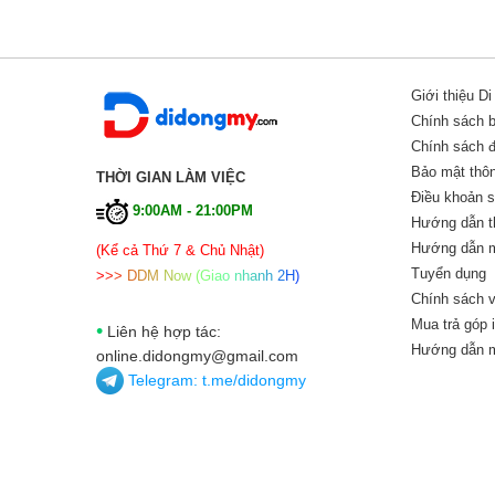
Giới thiệu D
Chính sách 
Chính sách đổ
Bảo mật thôn
THỜI GIAN LÀM VIỆC
Điều khoản 
9:00AM - 21:00PM
Hướng dẫn t
Hướng dẫn m
(Kể cả Thứ 7 & Chủ Nhật)
Tuyển dụng
>
>
>
D
D
M
N
o
w
(
G
i
a
o
n
h
a
n
h
2
H
)
Chính sách v
Mua trả góp 
•
Liên hệ hợp tác:
Hướng dẫn m
online.didongmy@gmail.com
Telegram:
t.me/didongmy