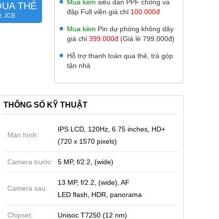
Mua kèm
siêu dán PPF chống va
QUA THẺ
đập Full viền giá chỉ
100.000đ
r, JCB
Mua kèm
Pin dự phòng không dây
giá chỉ
399.000đ
(Giá lẻ 799.000đ)
Hỗ trợ thanh toán qua thẻ, trả góp
tận nhà
THÔNG SỐ KỸ THUẬT
IPS LCD, 120Hz, 6.75 inches, HD+
Màn hình:
(720 x 1570 pixels)
Camera trước:
5 MP, f/2.2, (wide)
13 MP, f/2.2, (wide), AF
Camera sau:
LED flash, HDR, panorama
Chipset:
Unisoc T7250 (12 nm)