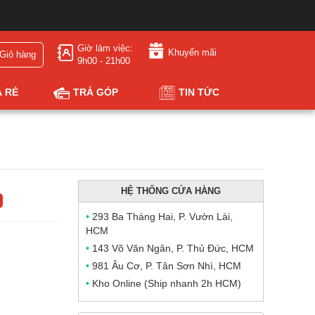
Giờ làm việc:
Khuyến mãi
Giỏ hàng
9h00 - 21h00
Á RẺ
TRẢ GÓP
TIN TỨC
HỆ THỐNG CỬA HÀNG
•
293 Ba Tháng Hai, P. Vườn Lài,
HCM
•
143 Võ Văn Ngân, P. Thủ Đức, HCM
•
981 Âu Cơ, P. Tân Sơn Nhì, HCM
•
Kho Online (Ship nhanh 2h HCM)