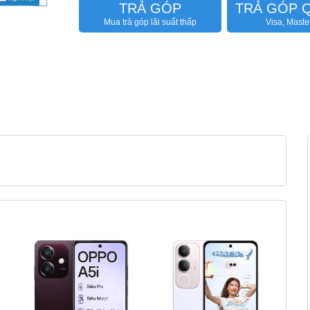
TRẢ GÓP
TRẢ GÓP 
Mua trả góp lãi suất thấp
Visa, Maste