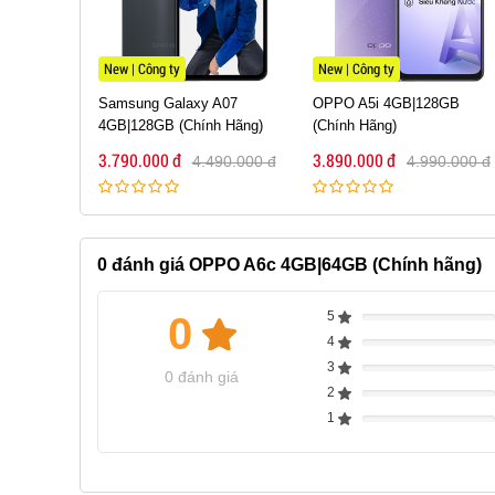
New | Công ty
New | Công ty
A07 5G
Samsung Galaxy A07
OPPO A5i 4GB|128GB
 hãng)
4GB|128GB (Chính Hãng)
(Chính Hãng)
3.790.000 đ
3.890.000 đ
90.000 đ
4.490.000 đ
4.990.000 đ
0
đánh giá OPPO A6c 4GB|64GB (Chính hãng)
5
0
Complete
4
Complete
3
Complete
0 đánh giá
2
Complete
1
Complete