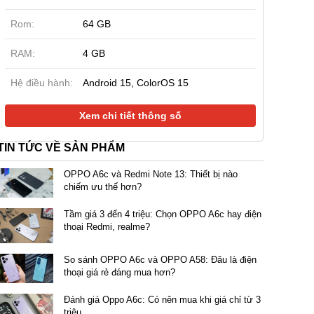
Rom:
64 GB
| Công ty
New | Công ty
New | Công ty
RAM:
4 GB
ung Galaxy A07 5G
Samsung Galaxy A07
OPPO A5i 4G
64GB (Chính hãng)
4GB|128GB (Chính Hãng)
(Chính Hãng)
Hệ điều hành:
Android 15, ColorOS 15
0.000 đ
3.790.000 đ
3.890.000 đ
4.490.000 đ
4.490.000 đ
Xem chi tiết thông số
TIN TỨC VỀ SẢN PHẨM
OPPO A6c và Redmi Note 13: Thiết bị nào
chiếm ưu thế hơn?
Tầm giá 3 đến 4 triệu: Chọn OPPO A6c hay điện
thoại Redmi, realme?
So sánh OPPO A6c và OPPO A58: Đâu là điện
thoại giá rẻ đáng mua hơn?
Đánh giá Oppo A6c: Có nên mua khi giá chỉ từ 3
triệu