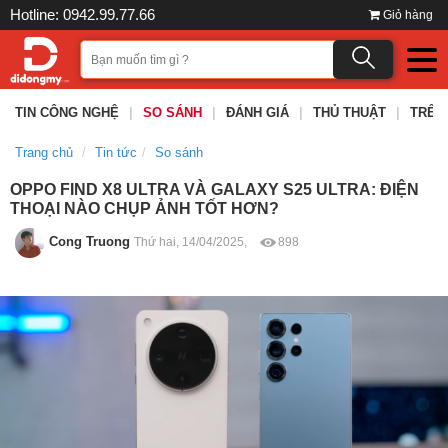
Hotline: 0942.99.77.66
Giỏ hàng
TIN CÔNG NGHỆ
|
SO SÁNH
|
ĐÁNH GIÁ
|
THỦ THUẬT
|
TRÊN
Trang chủ
Tin tức
So sánh
OPPO FIND X8 ULTRA VÀ GALAXY S25 ULTRA: ĐIỆN
THOẠI NÀO CHỤP ẢNH TỐT HƠN?
Cong Truong
Thứ hai, 14/04/2025,
898