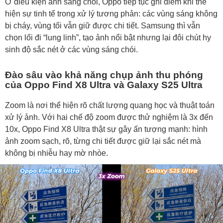
Ở điều kiện ánh sáng chói, Oppo tiếp tục ghi điểm khi thể
hiện sự tinh tế trong xử lý tương phản: các vùng sáng không
bị cháy, vùng tối vẫn giữ được chi tiết. Samsung thì vẫn
chọn lối đi “lung linh”, tạo ảnh nổi bật nhưng lại đôi chút hy
sinh độ sắc nét ở các vùng sáng chói.
Đào sâu vào khả năng chụp ảnh thu phóng
của Oppo Find X8 Ultra và Galaxy S25 Ultra
Zoom là nơi thể hiện rõ chất lượng quang học và thuật toán
xử lý ảnh. Với hai chế độ zoom được thử nghiệm là 3x đến
10x, Oppo Find X8 Ultra thật sự gây ấn tượng mạnh: hình
ảnh zoom sạch, rõ, từng chi tiết được giữ lại sắc nét mà
không bị nhiễu hay mờ nhòe.