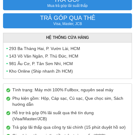
Mua trả góp lãi suất thấp
TRẢ GÓP QUA THẺ
Visa, Master, JCB
HỆ THỐNG CỬA HÀNG
•
293 Ba Tháng Hai, P. Vườn Lài, HCM
•
143 Võ Văn Ngân, P. Thủ Đức, HCM
•
981 Âu Cơ, P. Tân Sơn Nhì, HCM
•
Kho Online (Ship nhanh 2h HCM)
Tình trạng: Máy mới 100% Fullbox, nguyên seal máy
Phụ kiện gồm: Hộp, Cáp sạc, Củ sạc, Que chọc sim, Sách
hướng dẫn
Hỗ trợ trả góp 0% lãi suất qua thẻ tín dụng
(Visa/Master/JCB)
Trả góp lãi thấp qua công ty tài chính (15 phút duyệt hồ sơ)