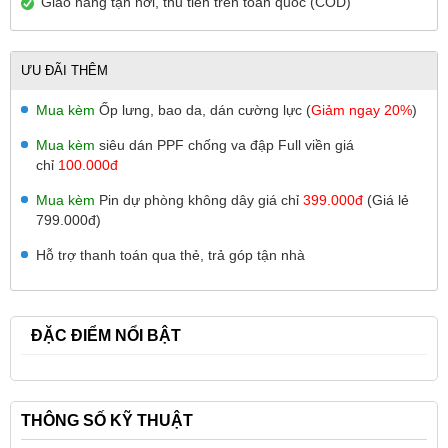
Giao hàng tận nơi, thu tiền trên toàn quốc (COD)
ƯU ĐÃI THÊM
Mua kèm
Ốp lưng, bao da, dán cường lực (
Giảm ngay 20%
)
Mua kèm
siêu dán PPF chống va đập Full viền giá
chỉ
100.000đ
Mua kèm
Pin dự phòng không dây giá chỉ
399.000đ
(Giá lẻ
799.000đ)
Hỗ trợ thanh toán qua thẻ, trả góp tận nhà
ĐẶC ĐIỂM NỔI BẬT
THÔNG SỐ KỸ THUẬT