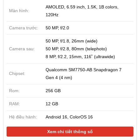
AMOLED, 6.59 inch, 1.5K, 1B colors,
Màn hình:
120Hz
Camera trước:
50 MP, f/2.0
50 MP, f/1.8, 26mm (wide)
Camera sau:
50 MP, f/2.8, 80mm (telephoto)
8 MP, f/2.2, 15mm, 116˚ (ultrawide)
Qualcomm SM7750-AB Snapdragon 7
Chipset:
Gen 4 (4 nm)
Rom:
256 GB
RAM:
12 GB
Hệ điều hành:
Android 16, ColorOS 16
Xem chi tiết thông số