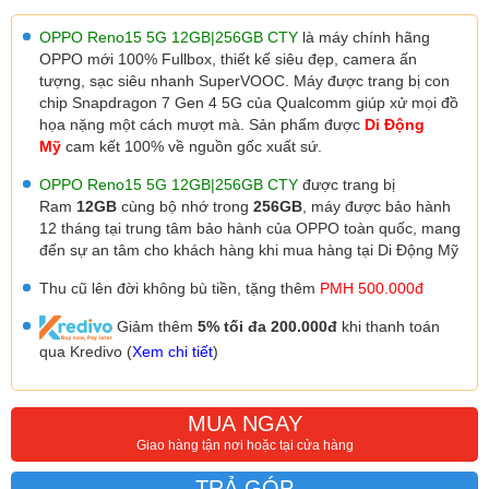
OPPO Reno15 5G 12GB|256GB CTY
là máy chính hãng
OPPO mới 100% Fullbox, thiết kế siêu đẹp, camera ấn
tượng, sạc siêu nhanh SuperVOOC.
Máy được trang bị con
chip Snapdragon 7 Gen 4 5G
của Qualcomm
giúp xử mọi đồ
họa nặng một cách mượt mà. Sản phẩm được
Di Động
Mỹ
cam kết 100% về nguồn gốc xuất sứ.
OPPO Reno15 5G 12GB|256GB CTY
được trang bị
Ram
12GB
cùng bộ nhớ trong
256GB
, máy được
bảo hành
12 tháng tại trung tâm bảo hành của OPPO toàn quốc, mang
đến sự an tâm cho khách hàng khi mua hàng tại Di Động Mỹ
Thu cũ lên đời không bù tiền, tặng thêm
PMH 500.000đ
Giảm thêm
5% tối đa 200.000đ
khi thanh toán
qua Kredivo (
Xem chi tiết
)
MUA NGAY
Giao hàng tận nơi hoặc tại cửa hàng
TRẢ GÓP