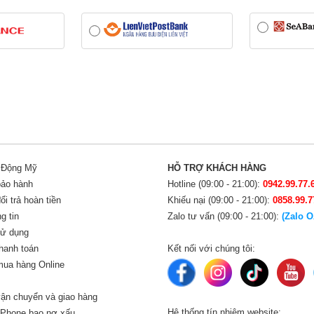
i Động Mỹ
HỖ TRỢ KHÁCH HÀNG
bảo hành
Hotline (09:00 - 21:00):
0942.99.77.
i trả hoàn tiền
Khiếu nại (09:00 - 21:00):
0858.99.7
g tin
Zalo tư vấn (09:00 - 21:00):
(Zalo O
sử dụng
hanh toán
Kết nối với chúng tôi:
ua hàng Online
ận chuyển và giao hàng
Hệ thống tín nhiệm website:
iPhone bao nợ xấu