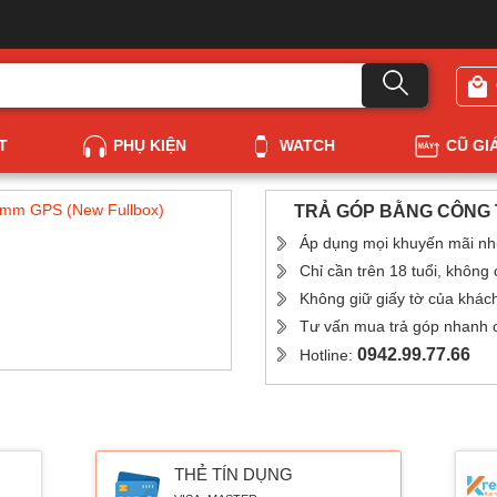
T
PHỤ KIỆN
WATCH
CŨ GI
4mm GPS (New Fullbox)
TRẢ GÓP BẰNG CÔNG T
Áp dụng mọi khuyến mãi nh
Chỉ cần trên 18 tuổi, không
Không giữ giấy tờ của khác
Tư vấn mua trả góp nhanh ch
0942.99.77.66
Hotline:
THẺ TÍN DỤNG