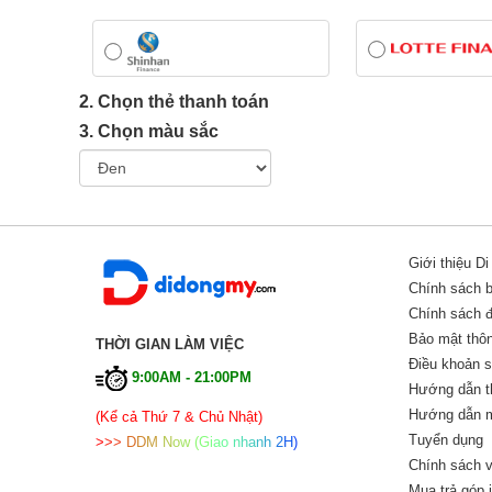
2. Chọn thẻ thanh toán
3. Chọn màu sắc
Giới thiệu D
Chính sách 
Chính sách đổ
Bảo mật thôn
THỜI GIAN LÀM VIỆC
Điều khoản 
9:00AM - 21:00PM
Hướng dẫn t
Hướng dẫn m
(Kể cả Thứ 7 & Chủ Nhật)
Tuyển dụng
>
>
>
D
D
M
N
o
w
(
G
i
a
o
n
h
a
n
h
2
H
)
Chính sách v
Mua trả góp 