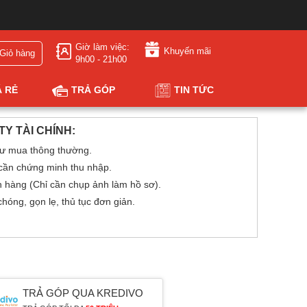
Giờ làm việc:
Khuyến mãi
Giỏ hàng
9h00 - 21h00
Á RẺ
TRẢ GÓP
TIN TỨC
Y TÀI CHÍNH:
ư mua thông thường.
 cần chứng minh thu nhập.
h hàng (Chỉ cần chụp ảnh làm hồ sơ).
óng, gọn lẹ, thủ tục đơn giản.
TRẢ GÓP QUA KREDIVO