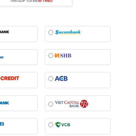
TRẢ GÓP TỐI ĐA
50 TRIỆU