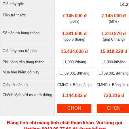
Giá máy gốc
14.2
Tiền trả trước
7.145.000 đ
7.145.000 đ
(50%)
(50%)
Số tiền trả hàng tháng
1.381.606 đ
1.310.870 đ
(góp 6 tháng)
(góp 6 tháng)
Giá máy sau trả góp
15.434.636 đ
15.010.220 đ
Phí đóng tiền hàng tháng
11.000đ/tháng
11.000đ/tháng
Mua bảo hiểm gói vay
69.081 đ
/tháng
69.081 đ
/tháng
Giấy tờ cần có
CMND + Bằng lái xe
CMND + Bằng lái x
Chênh lệch với mua trả thẳng
1.144.632 đ
720.216 đ
CHỌN
CHỌN
Bảng tính chỉ mang tính chất tham khảo. Vui lòng gọi