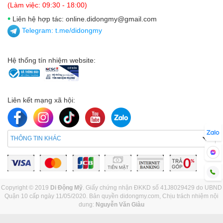
(Làm việc: 09:30 - 18:00)
•
Liên hệ hợp tác: online.didongmy@gmail.com
Telegram:
t.me/didongmy
Hệ thống tín nhiệm website:
Liên kết mạng xã hội:
THÔNG TIN KHÁC
Copyright © 2019
Di Động Mỹ
. Giấy chứng nhận ĐKKD số 41J8029429 do UBND
Quận 10 cấp ngày 11/05/2020. Bản quyền didongmy.com, Chịu trách nhiệm nội
dung:
Nguyễn Văn Giàu