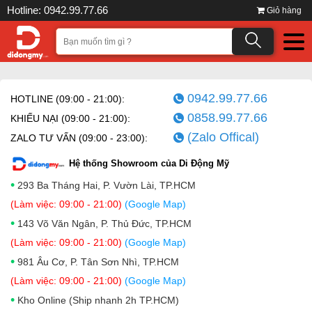
Hotline: 0942.99.77.66
Giỏ hàng
0942.99.77.66
HOTLINE (09:00 - 21:00):
0858.99.77.66
KHIẾU NẠI (09:00 - 21:00):
(Zalo Offical)
ZALO TƯ VẤN (09:00 - 23:00):
Hệ thống Showroom của Di Động Mỹ
•
293 Ba Tháng Hai, P. Vườn Lài, TP.HCM
(Làm việc: 09:00 - 21:00)
(Google Map)
•
143 Võ Văn Ngân, P. Thủ Đức, TP.HCM
(Làm việc: 09:00 - 21:00)
(Google Map)
•
981 Âu Cơ, P. Tân Sơn Nhì, TP.HCM
(Làm việc: 09:00 - 21:00)
(Google Map)
•
Kho Online (Ship nhanh 2h TP.HCM)