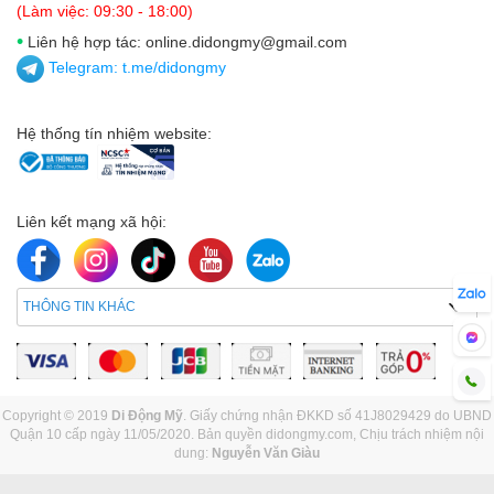
(Làm việc: 09:30 - 18:00)
•
Liên hệ hợp tác: online.didongmy@gmail.com
Telegram:
t.me/didongmy
Hệ thống tín nhiệm website:
Liên kết mạng xã hội:
THÔNG TIN KHÁC
Copyright © 2019
Di Động Mỹ
. Giấy chứng nhận ĐKKD số 41J8029429 do UBND
Quận 10 cấp ngày 11/05/2020. Bản quyền didongmy.com, Chịu trách nhiệm nội
dung:
Nguyễn Văn Giàu