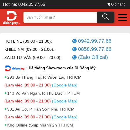
Hotline: 0942.99.77.66
Giỏ hàng
0942.99.77.66
HOTLINE (09:00 - 21:00):
0858.99.77.66
KHIẾU NẠI (09:00 - 21:00):
(Zalo Offical)
ZALO TƯ VẤN (09:00 - 23:00):
Hệ thống Showroom của Di Động Mỹ
•
293 Ba Tháng Hai, P. Vườn Lài, TP.HCM
(Làm việc: 09:00 - 21:00)
(Google Map)
•
143 Võ Văn Ngân, P. Thủ Đức, TP.HCM
(Làm việc: 09:00 - 21:00)
(Google Map)
•
981 Âu Cơ, P. Tân Sơn Nhì, TP.HCM
(Làm việc: 09:00 - 21:00)
(Google Map)
•
Kho Online (Ship nhanh 2h TP.HCM)