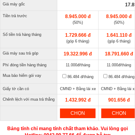
Giá máy gốc
17.8
Tiền trả trước
8.945.000 đ
8.945.000 đ
(50%)
(50%)
Số tiền trả hàng tháng
1.729.666 đ
1.641.110 đ
(góp 6 tháng)
(góp 6 tháng)
Giá máy sau trả góp
19.322.996 đ
18.791.660 đ
Phí đóng tiền hàng tháng
11.000đ/tháng
11.000đ/tháng
Mua bảo hiểm gói vay
86.484 đ
/tháng
86.484 đ
/tháng
Giấy tờ cần có
CMND + Bằng lái xe
CMND + Bằng lái x
Chênh lệch với mua trả thẳng
1.432.992 đ
901.656 đ
CHỌN
CHỌN
Bảng tính chỉ mang tính chất tham khảo. Vui lòng gọi