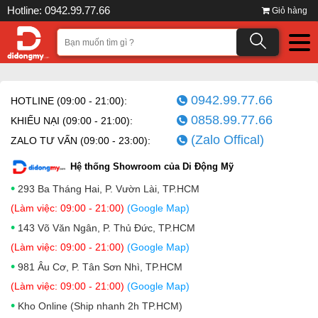
Hotline: 0942.99.77.66
Giỏ hàng
0942.99.77.66
HOTLINE (09:00 - 21:00):
0858.99.77.66
KHIẾU NẠI (09:00 - 21:00):
(Zalo Offical)
ZALO TƯ VẤN (09:00 - 23:00):
Hệ thống Showroom của Di Động Mỹ
•
293 Ba Tháng Hai, P. Vườn Lài, TP.HCM
(Làm việc: 09:00 - 21:00)
(Google Map)
•
143 Võ Văn Ngân, P. Thủ Đức, TP.HCM
(Làm việc: 09:00 - 21:00)
(Google Map)
•
981 Âu Cơ, P. Tân Sơn Nhì, TP.HCM
(Làm việc: 09:00 - 21:00)
(Google Map)
•
Kho Online (Ship nhanh 2h TP.HCM)