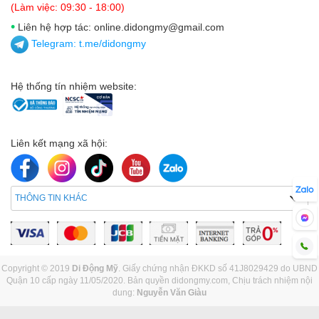
(Làm việc: 09:30 - 18:00)
•
Liên hệ hợp tác: online.didongmy@gmail.com
Telegram:
t.me/didongmy
Hệ thống tín nhiệm website:
Liên kết mạng xã hội:
THÔNG TIN KHÁC
Copyright © 2019
Di Động Mỹ
. Giấy chứng nhận ĐKKD số 41J8029429 do UBND
Quận 10 cấp ngày 11/05/2020. Bản quyền didongmy.com, Chịu trách nhiệm nội
dung:
Nguyễn Văn Giàu