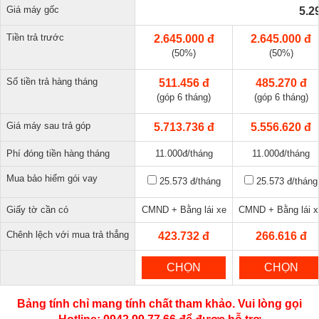
Giá máy gốc
5.2
Tiền trả trước
2.645.000 đ
2.645.000 đ
(50%)
(50%)
Số tiền trả hàng tháng
511.456 đ
485.270 đ
(góp 6 tháng)
(góp 6 tháng)
Giá máy sau trả góp
5.713.736 đ
5.556.620 đ
Phí đóng tiền hàng tháng
11.000đ/tháng
11.000đ/tháng
Mua bảo hiểm gói vay
25.573 đ
/tháng
25.573 đ
/tháng
Giấy tờ cần có
CMND + Bằng lái xe
CMND + Bằng lái x
Chênh lệch với mua trả thẳng
423.732 đ
266.616 đ
CHỌN
CHỌN
Bảng tính chỉ mang tính chất tham khảo. Vui lòng gọi