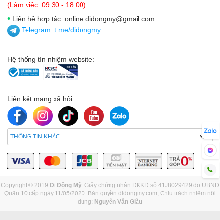
(Làm việc: 09:30 - 18:00)
•
Liên hệ hợp tác: online.didongmy@gmail.com
Telegram:
t.me/didongmy
Hệ thống tín nhiệm website:
Liên kết mạng xã hội:
THÔNG TIN KHÁC
Copyright © 2019
Di Động Mỹ
. Giấy chứng nhận ĐKKD số 41J8029429 do UBND
Quận 10 cấp ngày 11/05/2020. Bản quyền didongmy.com, Chịu trách nhiệm nội
dung:
Nguyễn Văn Giàu