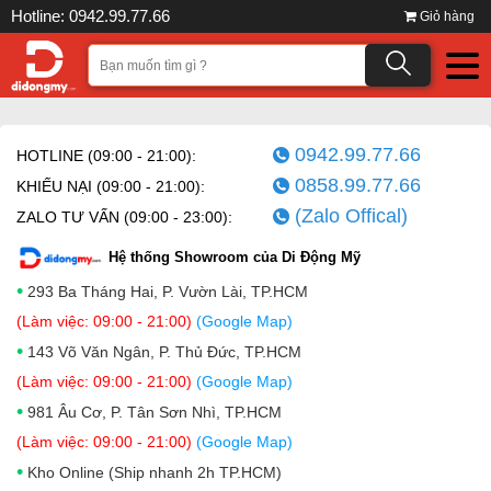
Hotline: 0942.99.77.66
Giỏ hàng
0942.99.77.66
HOTLINE (09:00 - 21:00):
0858.99.77.66
KHIẾU NẠI (09:00 - 21:00):
(Zalo Offical)
ZALO TƯ VẤN (09:00 - 23:00):
Hệ thống Showroom của Di Động Mỹ
•
293 Ba Tháng Hai, P. Vườn Lài, TP.HCM
(Làm việc: 09:00 - 21:00)
(Google Map)
•
143 Võ Văn Ngân, P. Thủ Đức, TP.HCM
(Làm việc: 09:00 - 21:00)
(Google Map)
•
981 Âu Cơ, P. Tân Sơn Nhì, TP.HCM
(Làm việc: 09:00 - 21:00)
(Google Map)
•
Kho Online (Ship nhanh 2h TP.HCM)