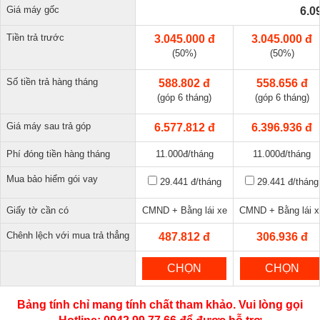
Giá máy gốc
6.0
Tiền trả trước
3.045.000 đ
3.045.000 đ
(50%)
(50%)
Số tiền trả hàng tháng
588.802 đ
558.656 đ
(góp 6 tháng)
(góp 6 tháng)
Giá máy sau trả góp
6.577.812 đ
6.396.936 đ
Phí đóng tiền hàng tháng
11.000đ/tháng
11.000đ/tháng
Mua bảo hiểm gói vay
29.441 đ
/tháng
29.441 đ
/tháng
Giấy tờ cần có
CMND + Bằng lái xe
CMND + Bằng lái x
Chênh lệch với mua trả thẳng
487.812 đ
306.936 đ
CHỌN
CHỌN
Bảng tính chỉ mang tính chất tham khảo. Vui lòng gọi