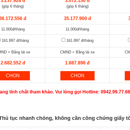
3.237.926 đ
3.072.150 đ
(góp 6 tháng)
(góp 6 tháng)
36.172.556 đ
35.177.900 đ
11.000đ/tháng
11.000đ/tháng
161.897 đ
/tháng
161.897 đ
/tháng
ND + Bằng lái xe
CMND + Bằng lái xe
CM
2.682.552 đ
1.687.896 đ
CHỌN
CHỌN
ang tính chất tham khảo. Vui lòng gọi Hotline: 0942.99.77.6
Thủ tục nhanh chóng, không cần công chứng giấy t