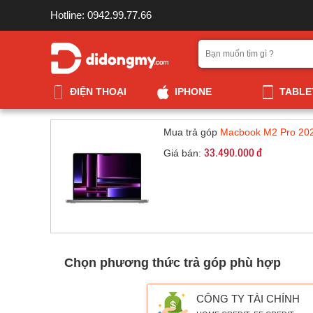
Hotline: 0942.99.77.66
ĐIỆN THOẠI
IPHONE
TABLE
Mua trả góp
Macbook M2 Pro 202
33.490.000 đ
Giá bán:
Chọn phương thức trả góp phù hợp
CÔNG TY TÀI CHÍNH