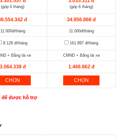
3.301.557 đ
3.035.311 đ
(góp 6 tháng)
(góp 6 tháng)
36.554.342 đ
34.956.866 đ
11.000đ/tháng
11.000đ/tháng
8.128 đ
/tháng
161.897 đ
/tháng
ND + Bằng lái xe
CMND + Bằng lái xe
3.064.338 đ
1.466.862 đ
CHỌN
CHỌN
6 để được hỗ trợ
ờ