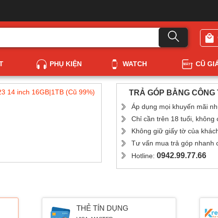
T
PHỤ KIỆN
WATCH
CŨ GI
3 14 inch 16GB|1TB (Cũ 99%)
TRẢ GÓP BẰNG CÔNG T
Áp dụng mọi khuyến mãi nh
Chỉ cần trên 18 tuổi, không
Không giữ giấy tờ của khác
Tư vấn mua trả góp nhanh ch
0942.99.77.66
Hotline:
THẺ TÍN DỤNG