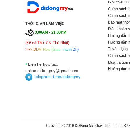
Giới thiệu D
Chính sách 
Chính sách đổ
Bảo mật thôn
THỜI GIAN LÀM VIỆC
Điều khoản 
9:00AM - 21:00PM
Hướng dẫn t
Hướng dẫn m
(Kể cả Thứ 7 & Chủ Nhật)
Tuyển dụng
>
>
>
D
D
M
N
o
w
(
G
i
a
o
n
h
a
n
h
2
H
)
Chính sách v
Mua trả góp 
•
Liên hệ hợp tác:
Hướng dẫn m
online.didongmy@gmail.com
Telegram:
t.me/didongmy
Copyright © 2019
Di Động Mỹ
. Giấy chứng nhận ĐK