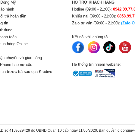
i Động Mỹ
HỖ TRỢ KHÁCH HÀNG
bảo hành
Hotline (09:00 - 21:00):
0942.99.77.
i trả hoàn tiền
Khiếu nại (09:00 - 21:00):
0858.99.7
g tin
Zalo tư vấn (09:00 - 21:00):
(Zalo O
sử dụng
hanh toán
Kết nối với chúng tôi:
ua hàng Online
ận chuyển và giao hàng
Hệ thống tín nhiệm website:
iPhone bao nợ xấu
ua trước trả sau qua Kredivo
KD số 41J8029429 do UBND Quận 10 cấp ngày 11/05/2020. Bản quyền didongmy.c