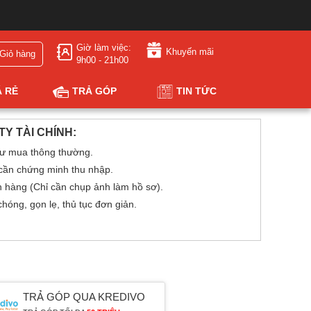
Giờ làm việc:
Khuyến mãi
Giỏ hàng
9h00 - 21h00
Á RẺ
TRẢ GÓP
TIN TỨC
Y TÀI CHÍNH:
ư mua thông thường.
 cần chứng minh thu nhập.
h hàng (Chỉ cần chụp ảnh làm hồ sơ).
óng, gọn lẹ, thủ tục đơn giản.
TRẢ GÓP QUA KREDIVO