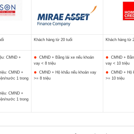
uổi
Khách hàng từ 20 tuổi
Khách hàng từ 2
iệu: CMND +
CMND + Bằng lái xe nếu khoản
CMND + Bằng
vay < 8 triệu
vay < 10 triệu
triệu: CMND +
CMND + Hộ khẩu nếu khoản vay
CMND + Hộ k
ện/nước 1 trong
>= 8 triệu
>= 10 triệu
triệu: CMND +
ện/nước 1 trong