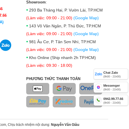
Showroom
:
66
•
293 Ba Tháng Hai, P. Vườn Lài, TP.HCM
7.66
(Làm việc: 09:00 - 21:00)
(Google Map)
A)
•
143 Võ Văn Ngân, P. Thủ Đức, TP.HCM
(Làm việc: 09:00 - 21:00)
(Google Map)
•
981 Âu Cơ, P. Tân Sơn Nhì, TP.HCM
(Làm việc: 09:00 - 21:00)
(Google Map)
•
Kho Online (Ship nhanh 2h TP.HCM)
(Làm việc: 09:30 - 18:00)
Chat Zalo
(9h00 - 21h00)
PHƯƠNG THỨC THANH TOÁN
Messenger
(9h00 - 21h00)
0942.99.77.66
(9h00 - 21h00)
om, Chịu trách nhiệm nội dung:
Nguyễn Văn Giàu