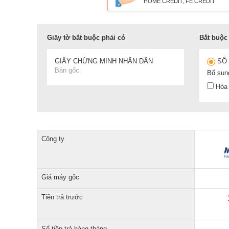
HOME CREDIT, FE CREDIT
Giấy tờ bắt buộc phải có
Bắt buộc 
GIẤY CHỨNG MINH NHÂN DÂN
SỔ
Bản gốc
Bổ sun
Hóa 
Công ty
Giá máy gốc
Tiền trả trước
Số tiền trả hàng tháng