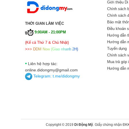
Giới thiệu D
Chính sách 
Chính sách đổ
Bảo mật thôn
THỜI GIAN LÀM VIỆC
Điều khoản 
9:00AM - 21:00PM
Hướng dẫn t
Hướng dẫn m
(Kể cả Thứ 7 & Chủ Nhật)
Tuyển dụng
>
>
>
D
D
M
N
o
w
(
G
i
a
o
n
h
a
n
h
2
H
)
Chính sách v
Mua trả góp 
•
Liên hệ hợp tác:
Hướng dẫn m
online.didongmy@gmail.com
Telegram:
t.me/didongmy
Copyright © 2019
Di Động Mỹ
. Giấy chứng nhận ĐK