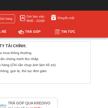
Giờ làm việc:
Khuyến mãi
Giỏ hàng
9h00 - 21h00
Á RẺ
TRẢ GÓP
TIN TỨC
Y TÀI CHÍNH:
ư mua thông thường.
 cần chứng minh thu nhập.
h hàng (Chỉ cần chụp ảnh làm hồ sơ).
óng, gọn lẹ, thủ tục đơn giản.
TRẢ GÓP QUA KREDIVO