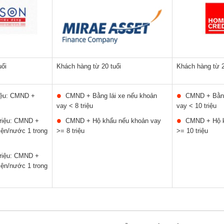
uổi
Khách hàng từ 20 tuổi
Khách hàng từ 2
iệu: CMND +
CMND + Bằng lái xe nếu khoản
CMND + Bằng
vay < 8 triệu
vay < 10 triệu
triệu: CMND +
CMND + Hộ khẩu nếu khoản vay
CMND + Hộ k
ện/nước 1 trong
>= 8 triệu
>= 10 triệu
triệu: CMND +
ện/nước 1 trong