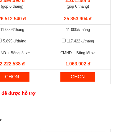
2.394.590 đ
2.201.484 đ
(góp 6 tháng)
(góp 6 tháng)
26.512.540 đ
25.353.904 đ
11.000đ/tháng
11.000đ/tháng
5.895 đ
/tháng
117.422 đ
/tháng
ND + Bằng lái xe
CMND + Bằng lái xe
2.222.538 đ
1.063.902 đ
CHỌN
CHỌN
6 để được hỗ trợ
ờ