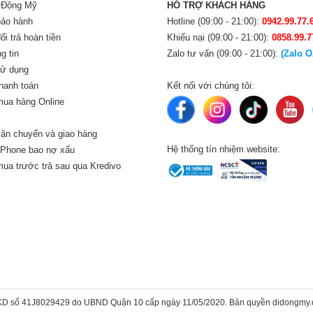
i Động Mỹ
HỖ TRỢ KHÁCH HÀNG
bảo hành
Hotline (09:00 - 21:00):
0942.99.77.
i trả hoàn tiền
Khiếu nại (09:00 - 21:00):
0858.99.7
g tin
Zalo tư vấn (09:00 - 21:00):
(Zalo O
sử dụng
hanh toán
Kết nối với chúng tôi:
ua hàng Online
ận chuyển và giao hàng
Hệ thống tín nhiệm website:
iPhone bao nợ xấu
ua trước trả sau qua Kredivo
KD số 41J8029429 do UBND Quận 10 cấp ngày 11/05/2020. Bản quyền didongmy.c