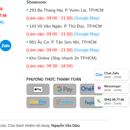
Showroom
:
66
•
293 Ba Tháng Hai, P. Vườn Lài, TP.HCM
7.66
(Làm việc: 09:00 - 21:00)
(Google Map)
A)
•
143 Võ Văn Ngân, P. Thủ Đức, TP.HCM
(Làm việc: 09:00 - 21:00)
(Google Map)
•
981 Âu Cơ, P. Tân Sơn Nhì, TP.HCM
(Làm việc: 09:00 - 21:00)
(Google Map)
•
Kho Online (Ship nhanh 2h TP.HCM)
(Làm việc: 09:30 - 18:00)
Chat Zalo
(9h00 - 21h00)
PHƯƠNG THỨC THANH TOÁN
Messenger
(9h00 - 21h00)
0942.99.77.66
(9h00 - 21h00)
om, Chịu trách nhiệm nội dung:
Nguyễn Văn Giàu