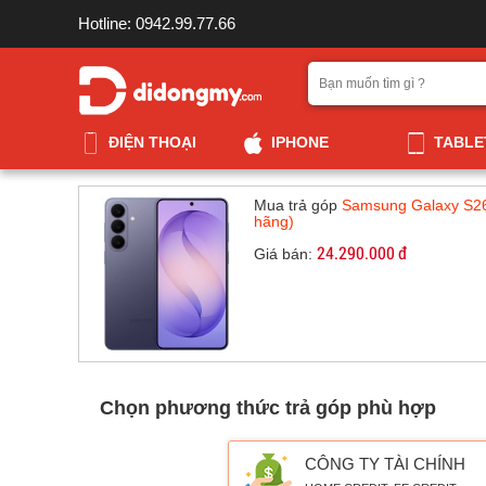
Hotline: 0942.99.77.66
ĐIỆN THOẠI
IPHONE
TABLE
Mua trả góp
Samsung Galaxy S2
hãng)
24.290.000 đ
Giá bán:
Chọn phương thức trả góp phù hợp
CÔNG TY TÀI CHÍNH