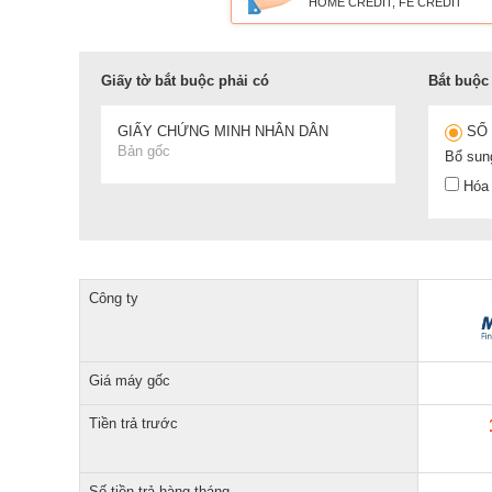
HOME CREDIT, FE CREDIT
Giấy tờ bắt buộc phải có
Bắt buộc 
GIẤY CHỨNG MINH NHÂN DÂN
SỔ
Bản gốc
Bổ sun
Hóa 
Công ty
Giá máy gốc
Tiền trả trước
Số tiền trả hàng tháng