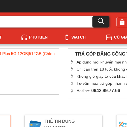
T
PHỤ KIỆN
WATCH
CŨ GI
6 Plus 5G 12GB|512GB (Chính
TRẢ GÓP BẰNG CÔNG T
Áp dụng mọi khuyến mãi nh
Chỉ cần trên 18 tuổi, không
Không giữ giấy tờ của khác
Tư vấn mua trả góp nhanh ch
0942.99.77.66
Hotline:
THẺ TÍN DỤNG