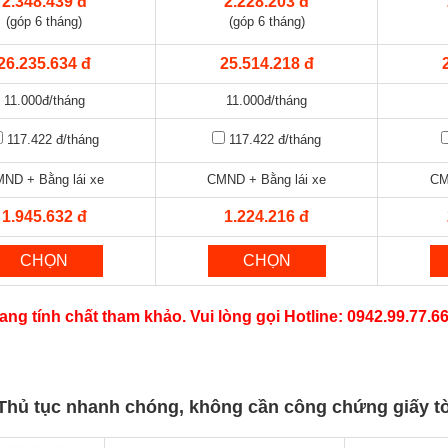
2.348.439 đ
2.228.203 đ
(góp 6 tháng)
(góp 6 tháng)
26.235.634 đ
25.514.218 đ
11.000đ/tháng
11.000đ/tháng
117.422 đ
/tháng
117.422 đ
/tháng
ND + Bằng lái xe
CMND + Bằng lái xe
CM
1.945.632 đ
1.224.216 đ
CHỌN
CHỌN
ang tính chất tham khảo. Vui lòng gọi Hotline: 0942.99.77.6
Thủ tục nhanh chóng, không cần công chứng giấy t