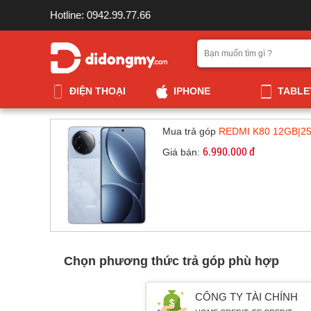
Hotline: 0942.99.77.66
ĐIỆN THOẠI
IPHONE
TABLE
Mua trả góp
REDMI K80 12GB|25
6.990.000 đ
Giá bán:
Chọn phương thức trả góp phù hợp
CÔNG TY TÀI CHÍNH