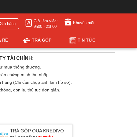
Giờ làm việc:
Khuyến mãi
Giỏ hàng
9h00 - 21h00
Á RẺ
TRẢ GÓP
TIN TỨC
Y TÀI CHÍNH:
ư mua thông thường.
 cần chứng minh thu nhập.
h hàng (Chỉ cần chụp ảnh làm hồ sơ).
óng, gọn lẹ, thủ tục đơn giản.
TRẢ GÓP QUA KREDIVO