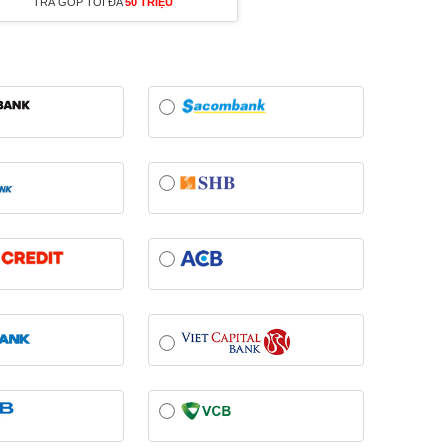
TRẢ GÓP TỐI ĐA
50 TRIỆU