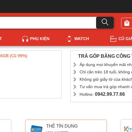
T
PHỤ KIỆN
WATCH
CŨ GI
6GB (Cũ 99%)
TRẢ GÓP BẰNG CÔNG T
Áp dụng mọi khuyến mãi nh
Chỉ cần trên 18 tuổi, không
Không giữ giấy tờ của khác
Tư vấn mua trả góp nhanh ch
0942.99.77.66
Hotline:
THẺ TÍN DỤNG