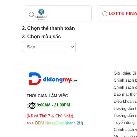
2. Chọn thẻ thanh toán
3. Chọn màu sắc
Giới thiệu D
Chính sách 
Chính sách đổ
Bảo mật thôn
THỜI GIAN LÀM VIỆC
Điều khoản 
9:00AM - 21:00PM
Hướng dẫn t
Hướng dẫn m
(Kể cả Thứ 7 & Chủ Nhật)
Tuyển dụng
>
>
>
D
D
M
N
o
w
(
G
i
a
o
n
h
a
n
h
2
H
)
Chính sách v
Mua trả góp 