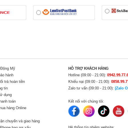
i Động Mỹ
HỖ TRỢ KHÁCH HÀNG
bảo hành
Hotline (09:00 - 21:00):
0942.99.77.
i trả hoàn tiền
Khiếu nại (09:00 - 21:00):
0858.99.7
g tin
Zalo tư vấn (09:00 - 21:00):
(Zalo O
sử dụng
hanh toán
Kết nối với chúng tôi:
ua hàng Online
ận chuyển và giao hàng
Hệ thống tín nhiệm website:
iPhone bao nợ xấu