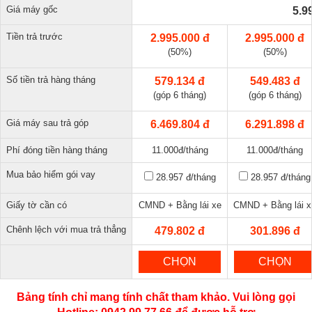
Giá máy gốc
5.9
Tiền trả trước
2.995.000 đ
2.995.000 đ
(50%)
(50%)
Số tiền trả hàng tháng
579.134 đ
549.483 đ
(góp 6 tháng)
(góp 6 tháng)
Giá máy sau trả góp
6.469.804 đ
6.291.898 đ
Phí đóng tiền hàng tháng
11.000đ/tháng
11.000đ/tháng
Mua bảo hiểm gói vay
28.957 đ
/tháng
28.957 đ
/tháng
Giấy tờ cần có
CMND + Bằng lái xe
CMND + Bằng lái x
Chênh lệch với mua trả thẳng
479.802 đ
301.896 đ
CHỌN
CHỌN
Bảng tính chỉ mang tính chất tham khảo. Vui lòng gọi