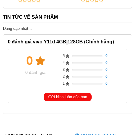
TIN TỨC VỀ SẢN PHẨM
Đang cập nhật...
0
đánh giá vivo Y11d 4GB|128GB (Chính hãng)
5
0
0
Complete
4
0
Complete
3
0
Complete
0 đánh giá
2
0
Complete
1
0
Complete
Gửi bình luận của bạn