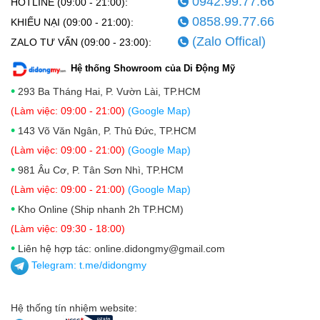
0942.99.77.66
HOTLINE (09:00 - 21:00):
0858.99.77.66
KHIẾU NẠI (09:00 - 21:00):
(Zalo Offical)
ZALO TƯ VẤN (09:00 - 23:00):
Hệ thống Showroom của Di Động Mỹ
•
293 Ba Tháng Hai, P. Vườn Lài, TP.HCM
(Làm việc: 09:00 - 21:00)
(Google Map)
•
143 Võ Văn Ngân, P. Thủ Đức, TP.HCM
(Làm việc: 09:00 - 21:00)
(Google Map)
•
981 Âu Cơ, P. Tân Sơn Nhì, TP.HCM
(Làm việc: 09:00 - 21:00)
(Google Map)
•
Kho Online (Ship nhanh 2h TP.HCM)
(Làm việc: 09:30 - 18:00)
•
Liên hệ hợp tác: online.didongmy@gmail.com
Telegram:
t.me/didongmy
Hệ thống tín nhiệm website: