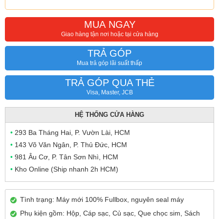
MUA NGAY
Giao hàng tận nơi hoặc tại cửa hàng
TRẢ GÓP
Mua trả góp lãi suất thấp
TRẢ GÓP QUA THẺ
Visa, Master, JCB
HỆ THỐNG CỬA HÀNG
•
293 Ba Tháng Hai, P. Vườn Lài, HCM
•
143 Võ Văn Ngân, P. Thủ Đức, HCM
•
981 Âu Cơ, P. Tân Sơn Nhì, HCM
•
Kho Online (Ship nhanh 2h HCM)
Tình trạng: Máy mới 100% Fullbox, nguyên seal máy
Phụ kiện gồm: Hộp, Cáp sạc, Củ sạc, Que chọc sim, Sách