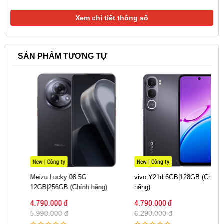
Xem chi tiết thông số
SẢN PHẨM TƯƠNG TỰ
New | Công ty
New | Công ty
Meizu Lucky 08 5G
vivo Y21d 6GB|128GB (Chính
12GB|256GB (Chính hãng)
hãng)
4.790.000 đ
4.790.000 đ
5.990.000 đ
6.290.000 đ