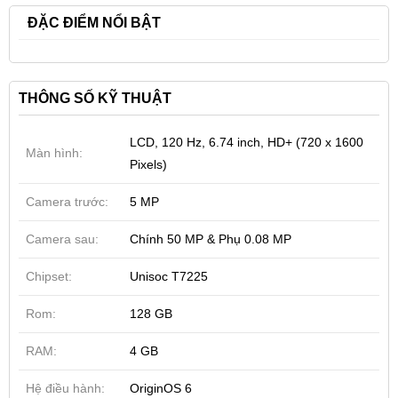
ĐẶC ĐIỂM NỔI BẬT
THÔNG SỐ KỸ THUẬT
LCD, 120 Hz, 6.74 inch, HD+ (720 x 1600
Màn hình:
Pixels)
Camera trước:
5 MP
Camera sau:
Chính 50 MP & Phụ 0.08 MP
Chipset:
Unisoc T7225
Rom:
128 GB
RAM:
4 GB
Hệ điều hành:
OriginOS 6