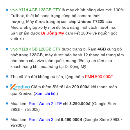
vivo Y11d 4GB|128GB CTY
là máy chính hãng vivo mới 100%
Fullbox, thiết kế sang trọng cùng bộ camera thời
thượng,
Máy được trang bị con chip
Unisoc T7225
của
MediaTek
giúp xử lý mọi đồ họa nặng một cách mượt mà.
Sản phẩm được
Di Động Mỹ
cam kết 100% về nguồn gốc
xuất sứ.
vivo Y11d 4GB|128GB CTY
được trang bị Ram
4GB
cùng bộ
nhớ trong
128GB
, máy được
bảo hành 12 tháng tại trung tâm
bảo hành của vivo toàn quốc, mang đến sự an tâm cho
khách hàng khi mua hàng tại Di Động Mỹ
Thu cũ lên đời không bù tiền, tặng thêm
PMH 500.000đ
Giảm thêm
5% tối đa 200.000đ
khi thanh toán
qua Kredivo (
Xem chi tiết
)
Mua kèm
Pixel Watch 2 LTE
chỉ
3.290.000đ
(Google Store
299$ ~ 7tr500k)
Mua kèm
Pixel Watch 3
chỉ
6.490.000đ
(Google Store 399$ ~
9tr900k)