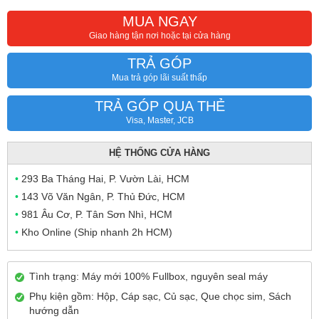
MUA NGAY
Giao hàng tận nơi hoặc tại cửa hàng
TRẢ GÓP
Mua trả góp lãi suất thấp
TRẢ GÓP QUA THẺ
Visa, Master, JCB
HỆ THỐNG CỬA HÀNG
•
293 Ba Tháng Hai, P. Vườn Lài, HCM
•
143 Võ Văn Ngân, P. Thủ Đức, HCM
•
981 Âu Cơ, P. Tân Sơn Nhì, HCM
•
Kho Online (Ship nhanh 2h HCM)
Tình trạng: Máy mới 100% Fullbox, nguyên seal máy
Phụ kiện gồm: Hộp, Cáp sạc, Củ sạc, Que chọc sim, Sách
hướng dẫn