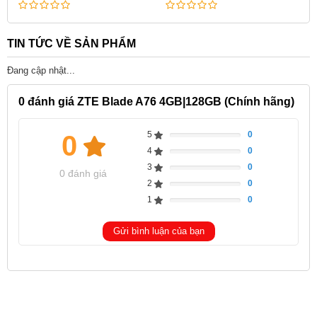
TIN TỨC VỀ SẢN PHẨM
Đang cập nhật...
0
đánh giá ZTE Blade A76 4GB|128GB (Chính hãng)
5
0
0
Complete
4
0
Complete
3
0
Complete
0 đánh giá
2
0
Complete
1
0
Complete
Gửi bình luận của bạn