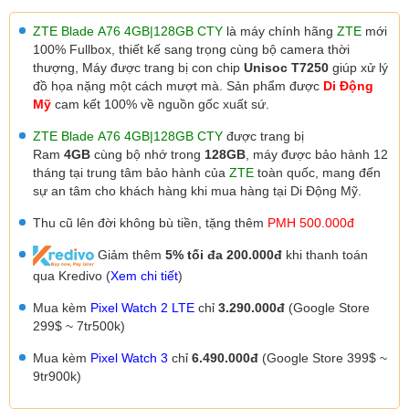
ZTE Blade A76 4GB|128GB CTY
là máy chính hãng
ZTE
mới
100% Fullbox, thiết kế sang trọng cùng bộ camera thời
thượng,
Máy được trang bị con chip
Unisoc T7250
giúp xử lý
đồ họa nặng một cách mượt mà. Sản phẩm được
Di Động
Mỹ
cam kết 100% về nguồn gốc xuất sứ.
ZTE Blade
A76
4
GB|128
GB CTY
được trang bị
Ram
4GB
cùng bộ nhớ trong
128GB
, máy được
bảo hành 12
tháng tại trung tâm bảo hành của
ZTE
toàn quốc, mang đến
sự an tâm cho khách hàng khi mua hàng tại Di Động Mỹ.
Thu cũ lên đời không bù tiền, tặng thêm
PMH 500.000đ
Giảm thêm
5% tối đa 200.000đ
khi thanh toán
qua Kredivo (
Xem chi tiết
)
Mua kèm
Pixel Watch 2 LTE
chỉ
3.290.000đ
(Google Store
299$ ~ 7tr500k)
Mua kèm
Pixel Watch 3
chỉ
6.490.000đ
(Google Store 399$ ~
9tr900k)