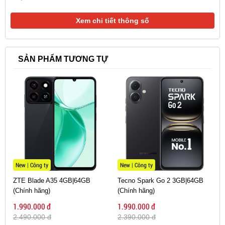
Xem chi tiết thông số
SẢN PHẨM TƯƠNG TỰ
New | Công ty
New | Công ty
ZTE Blade A35 4GB|64GB
Tecno Spark Go 2 3GB|64GB
(Chính hãng)
(Chính hãng)
1.990.000 đ
1.990.000 đ
2.490.000 đ
2.390.000 đ