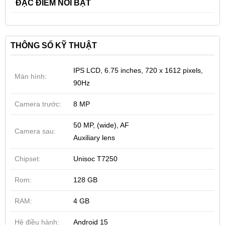
ĐẶC ĐIỂM NỔI BẬT
THÔNG SỐ KỸ THUẬT
IPS LCD, 6.75 inches, 720 x 1612 pixels,
Màn hình:
90Hz
Camera trước:
8 MP
50 MP, (wide), AF
Camera sau:
Auxiliary lens
Chipset:
Unisoc T7250
Rom:
128 GB
RAM:
4 GB
Hệ điều hành:
Android 15