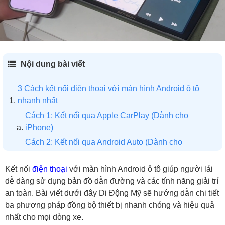
Nội dung bài viết
3 Cách kết nối điện thoại với màn hình Android ô tô
nhanh nhất
Cách 1: Kết nối qua Apple CarPlay (Dành cho
iPhone)
Cách 2: Kết nối qua Android Auto (Dành cho
Samsung, Xiaomi, Oppo...)
Cách 3: Kết nối qua Bluetooth (Chỉ nghe gọi
Kết nối
điện thoại
với màn hình Android ô tô giúp người lái
và nhạc)
dễ dàng sử dụng bản đồ dẫn đường và các tính năng giải trí
an toàn. Bài viết dưới đây Di Động Mỹ sẽ hướng dẫn chi tiết
Tại sao cần kết nối điện thoại với màn hình Android ô
ba phương pháp đồng bộ thiết bị nhanh chóng và hiệu quả
tô?
nhất cho mọi dòng xe.
5 Lỗi thường gặp và cách khắc phục