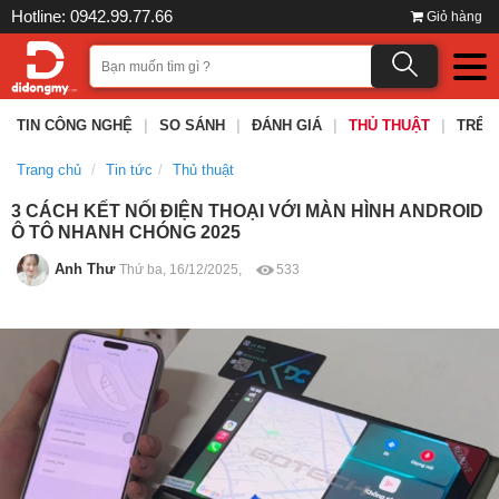
Hotline: 0942.99.77.66
Giỏ hàng
TIN CÔNG NGHỆ
|
SO SÁNH
|
ĐÁNH GIÁ
|
THỦ THUẬT
|
TRÊN
Trang chủ
Tin tức
Thủ thuật
3 CÁCH KẾT NỐI ĐIỆN THOẠI VỚI MÀN HÌNH ANDROID
Ô TÔ NHANH CHÓNG 2025
Anh Thư
Thứ ba, 16/12/2025,
533