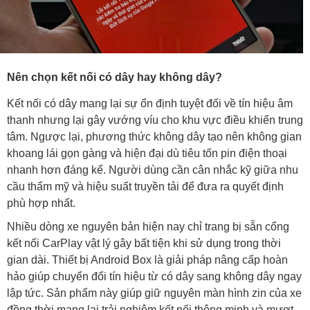
Nên chọn kết nối có dây hay không dây?
Kết nối có dây mang lại sự ổn định tuyệt đối về tín hiệu âm
thanh nhưng lại gây vướng víu cho khu vực điều khiển trung
tâm. Ngược lại, phương thức không dây tạo nên không gian
khoang lái gọn gàng và hiện đại dù tiêu tốn pin điện thoại
nhanh hơn đáng kể. Người dùng cần cân nhắc kỹ giữa nhu
cầu thẩm mỹ và hiệu suất truyền tải để đưa ra quyết định
phù hợp nhất.
Nhiều dòng xe nguyên bản hiện nay chỉ trang bị sẵn cổng
kết nối CarPlay vật lý gây bất tiện khi sử dụng trong thời
gian dài. Thiết bị Android Box là giải pháp nâng cấp hoàn
hảo giúp chuyển đổi tín hiệu từ có dây sang không dây ngay
lập tức. Sản phẩm này giúp giữ nguyên màn hình zin của xe
đồng thời mang lại trải nghiệm kết nối thông minh và mượt