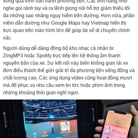
trong quá trình vận hành phương tiện. Các tính năng như
nghe gọi rảnh tay và ra lệnh giọng nói hỗ trợ giảm thiểu tối
đa những xao nhãng nguy hiểm trên đường. Hơn nữa, phần
mềm dẫn đường như Google Maps hay Vietmap hiển thị
trực quan trên màn hình lớn để giúp tài xế di chuyển chính
xác.
Người dùng dễ dàng đồng bộ kho nhạc cá nhân từ
ZingMP3 hoặc Spotify trực tiếp lên hệ thống âm thanh
nguyên bản của xe. Sự kết nối này biến không gian lái xe
đơn điệu thành thế giới giải trí đa phương tiện sống động và
chất lượng cao. Các ứng dụng video cũng hoạt động mượt
mà để phục vụ nhu cầu xem tin tức hoặc phim ảnh trong
những khoảng thời gian nghỉ ngơi.