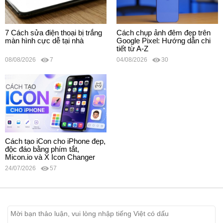
7 Cách sửa điện thoại bị trắng
Cách chụp ảnh đêm đẹp trên
màn hình cực dễ tại nhà
Google Pixel: Hướng dẫn chi
tiết từ A-Z
08/08/2026
7
04/08/2026
30
Cách tạo iCon cho iPhone đẹp,
độc đáo bằng phím tắt,
Micon.io và X Icon Changer
24/07/2026
57