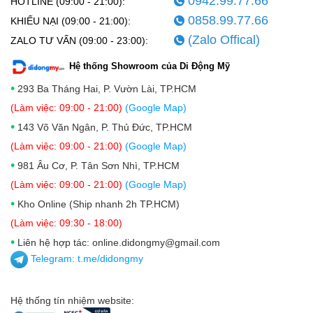
0942.99.77.66
HOTLINE (09:00 - 21:00):
0858.99.77.66
KHIẾU NẠI (09:00 - 21:00):
(Zalo Offical)
ZALO TƯ VẤN (09:00 - 23:00):
Hệ thống Showroom của Di Động Mỹ
•
293 Ba Tháng Hai, P. Vườn Lài, TP.HCM
(Làm việc: 09:00 - 21:00)
(Google Map)
•
143 Võ Văn Ngân, P. Thủ Đức, TP.HCM
(Làm việc: 09:00 - 21:00)
(Google Map)
•
981 Âu Cơ, P. Tân Sơn Nhì, TP.HCM
(Làm việc: 09:00 - 21:00)
(Google Map)
•
Kho Online (Ship nhanh 2h TP.HCM)
(Làm việc: 09:30 - 18:00)
•
Liên hệ hợp tác: online.didongmy@gmail.com
Telegram:
t.me/didongmy
Hệ thống tín nhiệm website: