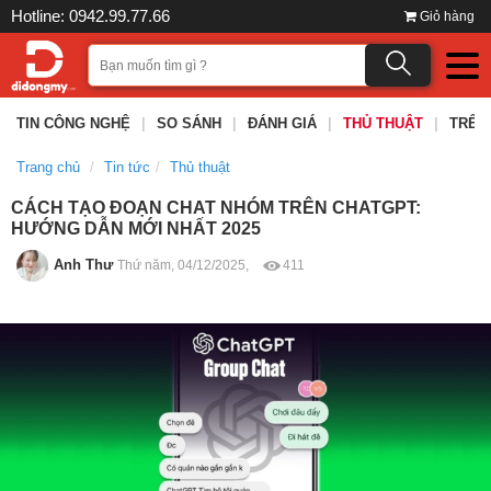
Hotline: 0942.99.77.66
Giỏ hàng
TIN CÔNG NGHỆ
|
SO SÁNH
|
ĐÁNH GIÁ
|
THỦ THUẬT
|
TRÊN
Trang chủ
Tin tức
Thủ thuật
CÁCH TẠO ĐOẠN CHAT NHÓM TRÊN CHATGPT:
HƯỚNG DẪN MỚI NHẤT 2025
Anh Thư
Thứ năm, 04/12/2025,
411