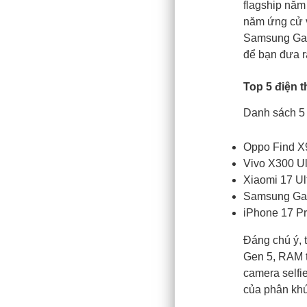
flagship năm
năm ứng cử v
Samsung Gala
để bạn đưa r
Top 5 điện t
Danh sách 5
Oppo Find X9
Vivo X300 Ul
Xiaomi 17 Ul
Samsung Gala
iPhone 17 Pr
Đáng chú ý, 
Gen 5, RAM t
camera selfi
của phân khú