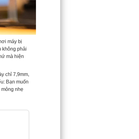
nơi máy bị
u không phải
thứ mà hiện
ày chỉ 7,9mm,
ếu: Bạn muốn
bị mỏng nhẹ