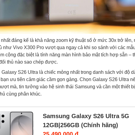
 nhất đáng kể là khả năng zoom kỹ thuật số ở mức 30x trở lên, 
hủ như Vivo X300 Pro vượt qua ngay cả khi so sánh với các mẫ
ểm cộng đặc biệt là tính năng màn hình bảo mật tích hợp sẵn – 
 đối thủ nào sao chép được.
 Galaxy S26 Ultra là chiếc mỏng nhất trong danh sách với độ d
 bạn ưu tiên cảm giác cầm gọn gàng. Chọn Galaxy S26 Ultra n
mượt mà, tin tưởng vào hệ sinh thái Samsung và cần một thiết 
thủ cùng phân khúc.
Samsung Galaxy S26 Ultra 5G
12GB|256GB (Chính hãng)
25.490.000 đ