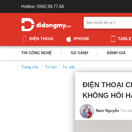
Hotline: 0942.99.77.66
ĐIỆN THOẠI
IPHONE
TABLE
TIN CÔNG NGHỆ
|
SO SÁNH
|
ĐÁNH GIÁ
Trang chủ
Tin tức
Tư vấn
ĐIỆN THOẠI C
KHÔNG HỐI H
Nam Nguyễn
Thứ nă