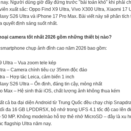
 nay. Người dùng giờ đây đứng trước "bài toán khó" khi phải c
iên xuất sắc: Oppo Find X9 Ultra, Vivo X300 Ultra, Xiaomi 17 U
xy S26 Ultra và iPhone 17 Pro Max. Bài viết này sẽ phân tích 
a quyết định sáng suốt nhất.
hoại camera tốt nhất 2026 gồm những thiết bị nào?
 smartphone chụp ảnh đỉnh cao năm 2026 bao gồm:
 Ultra – Vua zoom tele kép
tra – Camera chính tiêu cự 35mm độc đáo
tra – Hợp tác Leica, cảm biến 1 inch
xy S26 Ultra – Ổn định, đáng tin cậy, mỏng nhất
o Max – Hệ sinh thái iOS, chất lượng ảnh không thua kém
tất cả ba đại diện Android từ Trung Quốc đều chạy chip Snapdra
ối đa 16 GB LPDDR5X, bộ nhớ trong UFS 4.1 tốc độ cao lên đ
e 50 MP. Không modelnào hỗ trợ thẻ nhớ MicroSD – đây là xu
c flagship Ultra năm nay.