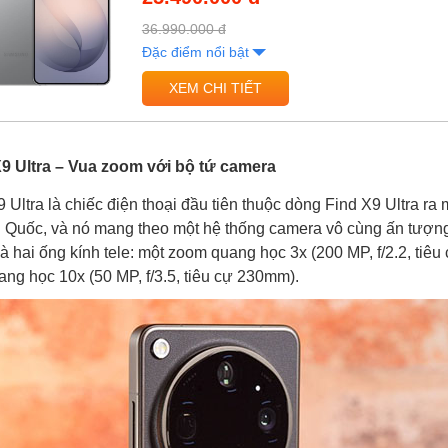
36.990.000 đ
Đặc điểm nổi bật
XEM CHI TIẾT
 Ultra – Vua zoom với bộ tứ camera
Ultra là chiếc điện thoại đầu tiên thuộc dòng Find X9 Ultra ra m
 Quốc, và nó mang theo một hệ thống camera vô cùng ấn tượn
là hai ống kính tele: một zoom quang học 3x (200 MP, f/2.2, tiê
ng học 10x (50 MP, f/3.5, tiêu cự 230mm).