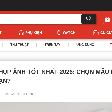
T
PHỤ KIỆN
WATCH
CŨ GI
|
THỦ THUẬT
|
TRÊN TAY
|
ỨNG DỤNG
|
HỤP ẢNH TỐT NHẤT 2026: CHỌN MẪU 
ẬN?
m, 23/04/2026,
2789