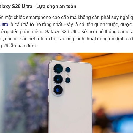
xy S26 Ultra - Lựa chọn an toàn
 một chiếc smartphone cao cấp mà không cần phải suy nghĩ q
ltra
là câu trả lời rõ ràng nhất. Đây là cái tên quen thuộc, được t
n cứng đến phần mềm. Galaxy S26 Ultra sở hữu hệ thống camer
, chi tiết sắc nét ở toàn bộ các ống kính, hoạt động ổn định cả 
g tốt lẫn ban đêm.