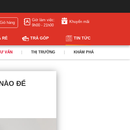
Giờ làm việc:
Khuyến mãi
Giỏ hàng
9h00 - 21h00
Á RẺ
TRẢ GÓP
TIN TỨC
TƯ VẤN
|
THỊ TRƯỜNG
|
KHÁM PHÁ
NÀO ĐỂ