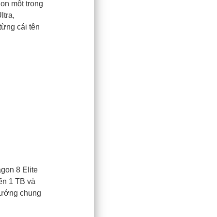
họn một trong
ltra,
từng cái tên
gon 8 Elite
ến 1 TB và
 hướng chung