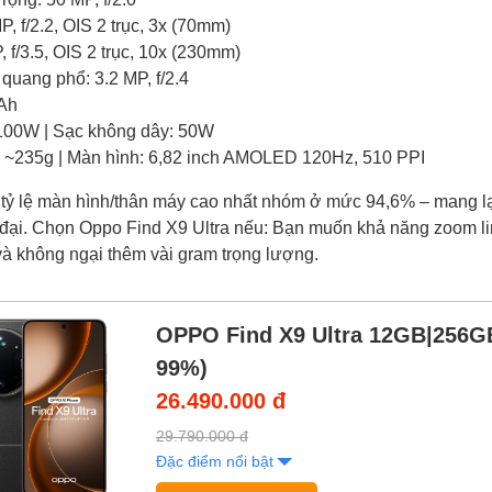
P, f/2.2, OIS 2 trục, 3x (70mm)
, f/3.5, OIS 2 trục, 10x (230mm)
quang phổ: 3.2 MP, f/2.4
mAh
100W | Sạc không dây: 50W
 ~235g | Màn hình: 6,82 inch AMOLED 120Hz, 510 PPI
tỷ lệ màn hình/thân máy cao nhất nhóm ở mức 94,6% – mang lạ
n đại. Chọn Oppo Find X9 Ultra nếu: Bạn muốn khả năng zoom li
 và không ngại thêm vài gram trọng lượng.
OPPO Find X9 Ultra 12GB|256G
99%)
26.490.000 đ
29.790.000 đ
Đặc điểm nổi bật