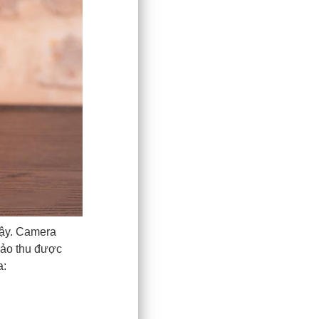
vậy. Camera
bảo thu được
a: