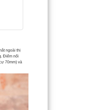
ắt ngoài thị
g. Điểm nổi
u cự 70mm) và