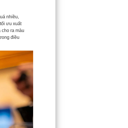
uá nhiều,
ối ưu xuất
a cho ra màu
trong điều