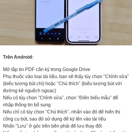
Trên Android:
Mở tập tin PDF cần ký trong Google Drive
Phụ thuộc vào loại tài liệu, bạn sẽ thấy tùy chọn "Chỉnh sửa"
(biểu tượng bút chì) hoặc "Chú thích" (biểu tượng bút với
đường kẻ nguệch ngoạc)
Nếu có tùy chọn "Chỉnh sửa", chọn "Điền biểu mẫu" để
nhập thông tin bổ sung
Nếu chỉ có tùy chọn "Chú thích", nhấn vào đó để hiển thị
công cụ bút, sau đó sử dụng để ký tên vào tài liệu
Nhấn "Lưu" ở góc trên bên phải để lưu thay đổi