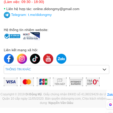
(Làm việc: 09:30 - 18:00)
•
Liên hệ hợp tác: online.didongmy@gmail.com
Telegram:
t.me/didongmy
Hệ thống tín nhiệm website:
Liên kết mạng xã hội:
THÔNG TIN KHÁC
Copyright © 2019
Di Động Mỹ
. Giấy chứng nhận ĐKKD số 41J8029429 do UBND
Quận 10 cấp ngày 11/05/2020. Bản quyền didongmy.com, Chịu trách nhiệm nội
dung:
Nguyễn Văn Giàu