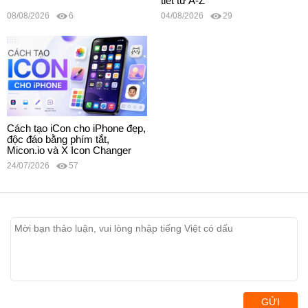
tiết từ A-Z
08/08/2026
6
04/08/2026
29
Cách tạo iCon cho iPhone đẹp,
độc đáo bằng phím tắt,
Micon.io và X Icon Changer
24/07/2026
57
GỬI