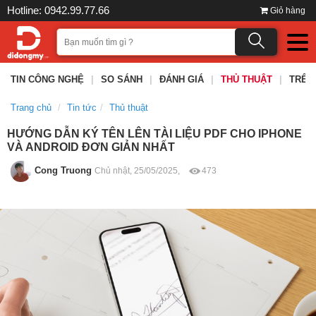
Hotline: 0942.99.77.66
Giỏ hàng
TIN CÔNG NGHỆ
|
SO SÁNH
|
ĐÁNH GIÁ
|
THỦ THUẬT
|
TRÊN
Trang chủ
Tin tức
Thủ thuật
HƯỚNG DẪN KÝ TÊN LÊN TÀI LIỆU PDF CHO IPHONE
VÀ ANDROID ĐƠN GIẢN NHẤT
Cong Truong
Chủ nhật, 25/05/2025,
473