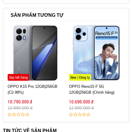
SẢN PHẨM TƯƠNG TỰ
Sắp hết hàng
New | Công ty
OPPO K15 Pro 12GB|256GB
OPPO Reno15 F 5G
(Cũ 99%)
12GB|256GB (Chính hãng)
10.790.000 đ
10.690.000 đ
12.890.000 đ
12.990.000 đ
TIN TỨC VỀ SẢN PHẨM