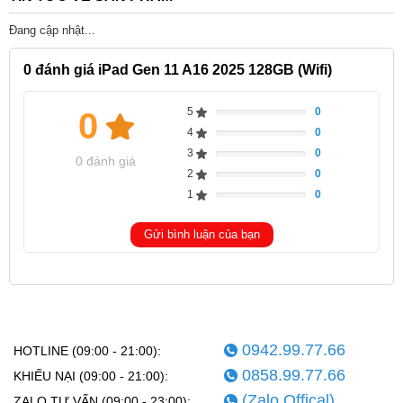
Đang cập nhật...
0
đánh giá iPad Gen 11 A16 2025 128GB (Wifi)
5
0
0
Complete
4
0
Complete
3
0
Complete
0 đánh giá
2
0
Complete
1
0
Complete
Gửi bình luận của bạn
0942.99.77.66
HOTLINE (09:00 - 21:00):
0858.99.77.66
KHIẾU NẠI (09:00 - 21:00):
(Zalo Offical)
ZALO TƯ VẤN (09:00 - 23:00):