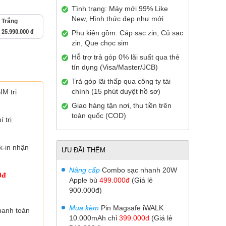
Tình trạng: Máy mới 99% Like
New, Hình thức đẹp như mới
Trắng
25.990.000 đ
Phụ kiện gồm: Cáp sạc zin, Củ sạc
zin, Que chọc sim
Hỗ trợ trả góp 0% lãi suất qua thẻ
tín dụng (Visa/Master/JCB)
Trả góp lãi thấp qua công ty tài
chính (15 phút duyệt hồ sơ)
M trị
Giao hàng tận nơi, thu tiền trên
toàn quốc (COD)
 trị
-in nhận
ƯU ĐÃI THÊM
Nâng cấp
Combo sạc nhanh 20W
0đ
Apple bù
499.000đ
(Giá lẻ
900.000đ)
Mua kèm
Pin Magsafe iWALK
hanh toán
10.000mAh
chỉ
399.000đ
(Giá lẻ