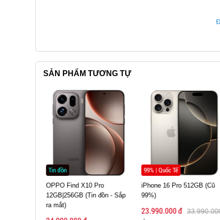
Đ
SẢN PHẨM TƯƠNG TỰ
Một điểm đáng chú ý trong thiết kế của điện thoạ
Tin đồn
99% | Quốc Tế
điện thoại. Nút này giúp người dùng có thể kích
ro
OPPO Find X10 Pro
iPhone 16 Pro 512GB (Cũ
năng như độ phơi sáng, độ sâu trường ảnh, chuyể
đồn - Sắp
12GB|256GB (Tin đồn - Sắp
99%)
ra mắt)
23.990.000 đ
Màn hình sắc nét
33.990.000