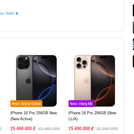
▾
ọc thêm
i là nút điều khiển camera được đặt ở cạnh phải của thân
New | Active Online
New | Hàng Mỹ
Tin 
 hoạt nhanh tính năng quay chụp, điều chỉnh những chức
iPhone 16 Pro 256GB New
iPhone 16 Pro 256GB (New
HONO
n đổi qua lại giữa các ống kính hoặc zoom,...
(New Active)
LL/A)
12GB
ra mắ
25.490.000 đ
25.490.000 đ
31.490.000
31.990.000