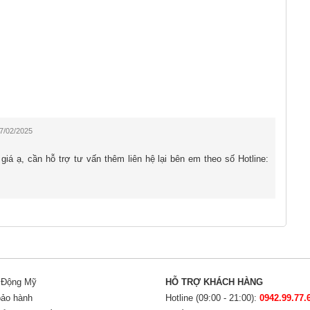
per Retina XDR OLED, công nghệ màn hình Always-On và
h đỉnh cao cho người sử dụng. Tần số quét 120Hz, độ
úp màn hình điện thoại trở nên chất lượng hơn. Mang đến
g, khả năng lướt chạm mượt mà và có thể sử dụng được
07/02/2025
á ạ, cần hỗ trợ tư vấn thêm liên hệ lại bên em theo số Hotline:
 1TB cũ con chip A18 Pro với khả năng xử lý hiệu năng
t động vượt trội cho điện thoại mà còn giúp máy tiết
p này giúp bạn có thể thoải mái sử dụng các tác vụ từ
 xịn nhất hiện nay.
i Động Mỹ
HỖ TRỢ KHÁCH HÀNG
bảo hành
Hotline (09:00 - 21:00):
0942.99.77.