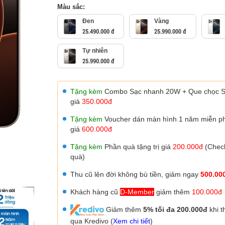
Màu sắc:
Đen
Vàng
25.490.000 đ
25.990.000 đ
Tự nhiên
25.990.000 đ
Tặng kèm
Combo Sạc nhanh 20W + Que chọc SI
giá
350.000đ
Tặng kèm
Voucher dán màn hình 1 năm miễn phí
giá
600.000đ
Tặng kèm
Phần quà tặng trị giá
200.000đ
(Check
quà)
Thu cũ lên đời không bù tiền, giảm ngay
500.00
Khách hàng cũ
D-Member
giảm thêm
100.000đ
Giảm thêm
5% tối đa 200.000đ
khi t
qua Kredivo (
Xem chi tiết
)