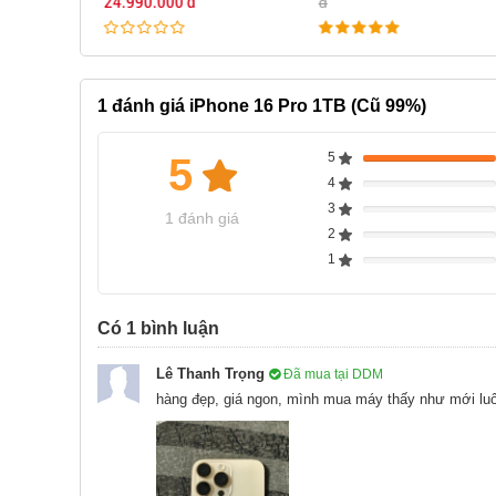
24.990.000 đ
đ
iPhone 16 Pro 1TB cũ có kích thước màn hình l
dụng. Màn hình có khung viền Bezel siêu mỏng, m
màn hình còn được trang bị lớp kính Ceramic Sh
chắc.
1
đánh giá iPhone 16 Pro 1TB (Cũ 99%)
5
5
100%
4
Complete
0%
3
Complete
0%
1 đánh giá
2
Complete
0%
1
Complete
0%
Complete
Có
1
bình luận
Lê Thanh Trọng
Đã mua tại DDM
hàng đẹp, giá ngon, mình mua máy thấy như mới lu