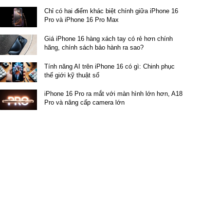
Chỉ có hai điểm khác biệt chính giữa iPhone 16
Pro và iPhone 16 Pro Max
Giá iPhone 16 hàng xách tay có rẻ hơn chính
hãng, chính sách bảo hành ra sao?
Tính năng AI trên iPhone 16 có gì: Chinh phục
thế giới kỹ thuật số
iPhone 16 Pro ra mắt với màn hình lớn hơn, A18
Pro và nâng cấp camera lớn
đồn
Tin đồn
99% | Quốc Tế
R Magic9 Pro
OPPO Find X10 Pro
iPhone 16 Pro
|256GB (Tin đồn - Sắp
12GB|256GB (Tin đồn - Sắp
99%)
t)
ra mắt)
23.990.000 đ