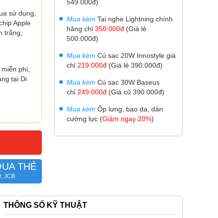
549.000đ)
ua sử dụng,
Mua kèm
T
ai nghe Lightning chính
chip Apple
hãng chỉ
350.000đ
(Giá lẻ
 trắng,
500.000đ)
Mua kèm
Củ sạc 20W Innostyle giá
chỉ
219.000đ
(Giá lẻ 390.000đ)
 miễn phí,
ng tại Di
Mua kèm
Củ sạc 30W
Baseus
chỉ
249.000đ
(Giá cũ 390.000đ)
Mua kèm
Ốp lưng, bao da, dán
cường lực (
Giảm ngay 20%
)
QUA THẺ
r, JCB
THÔNG SỐ KỸ THUẬT