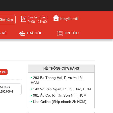
Giờ làm việc:
Khuyến mãi
Giỏ hàng
9h00 - 21h00
Á RẺ
TRẢ GÓP
TIN TỨC
HỆ THỐNG CỬA HÀNG
óp 0%
•
293 Ba Tháng Hai, P. Vườn Lài,
HCM
512GB
•
143 Võ Văn Ngân, P. Thủ Đức, HCM
.990.000 đ
•
981 Âu Cơ, P. Tân Sơn Nhì, HCM
•
Kho Online (Ship nhanh 2h HCM)