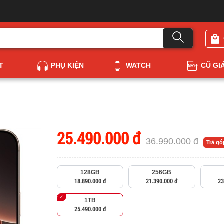
T
PHỤ KIỆN
WATCH
CŨ GI
25.490.000 đ
36.990.000 đ
Trả g
128GB
256GB
18.890.000 đ
21.390.000 đ
23
1TB
25.490.000 đ