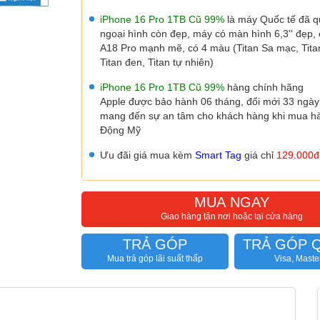
iPhone 16 Pro 1TB Cũ 99%
là máy Quốc tế đã q
ngoại hình còn đẹp, máy có màn hình 6,3'' đẹp, 
A18 Pro mạnh mẽ, có 4 màu (Titan Sa mạc, Titan
Titan đen, Titan tự nhiên)
iPhone 16 Pro 1TB Cũ 99%
hàng chính hãng
Apple được bảo hành 06 tháng, đổi mới 33 ngày
mang đến sự an tâm cho khách hàng khi mua hà
Động Mỹ
Ưu đãi giá mua kèm
Smart Tag
giá chỉ
129.000đ
MUA NGAY
Giao hàng tận nơi hoặc tại cửa hàng
TRẢ GÓP
TRẢ GÓP 
Mua trả góp lãi suất thấp
Visa, Maste