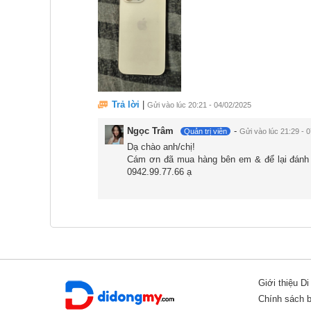
Chiếc điện thoại này được trang bị tấm nền Su
ProMotion, đem đến những trải nghiệm hình ản
sáng tối đa đạt mức 2000 nits cũng là yếu tố gi
Trả lời
|
Gửi vào lúc 20:21 - 04/02/2025
cho người dùng một màn hình sắc nét, sống độn
Ngọc Trâm
-
Quản trị viên
Gửi vào lúc 21:29 - 
dưới mọi điều kiện ánh sáng.
Dạ chào anh/chị!
Cám ơn đã mua hàng bên em & để lại đánh gi
Hiệu năng mạnh mẽ
0942.99.77.66 ạ
Nhà Táo trang bị cho điện thoại iPhone 16 Pro
cực mạnh mẽ. Không những mang đến tốc độ hoạ
kiệm được điện năng một cách hiệu quả. Con chi
cơ bản đến nâng cao, chiến được những tựa game
Giới thiệu D
Chính sách 