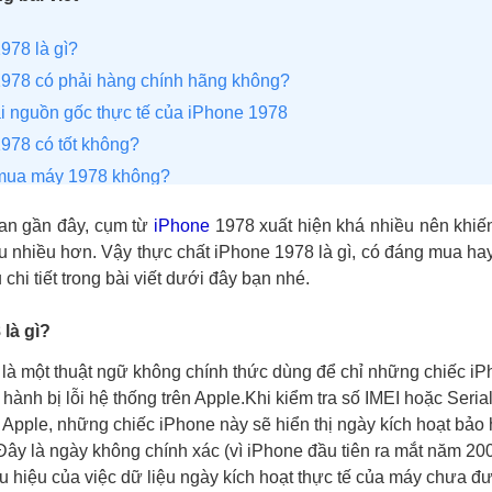
978 là gì?
978 có phải hàng chính hãng không?
i nguồn gốc thực tế của iPhone 1978
978 có tốt không?
mua máy 1978 không?
m tra iPhone 1978
ian gần đây, cụm từ
iPhone
1978 xuất hiện khá nhiều nên khiế
ra trên hệ thống Apple
u nhiều hơn. Vậy thực chất iPhone 1978 là gì, có đáng mua h
iết loại máy qua Số máy (Model Number)
 chi tiết trong bài viết dưới đây bạn nhé.
ra ngoại hình và chức năng
là gì?
là một thuật ngữ không chính thức dùng để chỉ những chiếc iP
 hành bị lỗi hệ thống trên Apple.Khi kiểm tra số IMEI hoặc Seri
 Apple, những chiếc iPhone này sẽ hiển thị ngày kích hoạt bảo 
Đây là ngày không chính xác (vì iPhone đầu tiên ra mắt năm 200
u hiệu của việc dữ liệu ngày kích hoạt thực tế của máy chưa đ