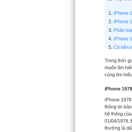
iPhone 1
iPhone 1
Phân loạ
iPhone 1
Có nên 
Cách kiể
Trong thời g
Kiểm t
muốn tìm hiể
Nhận b
cùng tìm hiểu
Kiểm t
iPhone 1978 
iPhone 1978 
thông tin bảo
hệ thống của
01/04/1978. 
thường là dấ