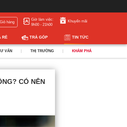
Giờ làm việc:
Khuyến mãi
Giỏ hàng
9h00 - 21h00
Á RẺ
TRẢ GÓP
TIN TỨC
TƯ VẤN
|
THỊ TRƯỜNG
|
KHÁM PHÁ
HÔNG? CÓ NÊN