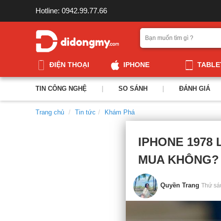
Hotline: 0942.99.77.66
ĐIỆN THOẠI
IPHONE
TABLE
TIN CÔNG NGHỆ
|
SO SÁNH
|
ĐÁNH GIÁ
Trang chủ
Tin tức
Khám Phá
IPHONE 1978
MUA KHÔNG?
Quyền Trang
Thứ sá