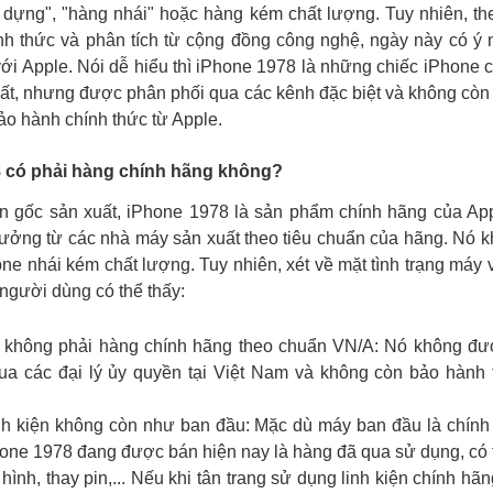
 dựng", "hàng nhái" hoặc hàng kém chất lượng. Tuy nhiên, t
ính thức và phân tích từ cộng đồng công nghệ, ngày này có ý 
 với Apple. Nói dễ hiểu thì iPhone 1978 là những chiếc iPhone 
ất, nhưng được phân phối qua các kênh đặc biệt và không c
ảo hành chính thức từ Apple.
 có phải hàng chính hãng không?
n gốc sản xuất, iPhone 1978 là sản phẩm chính hãng của App
xưởng từ các nhà máy sản xuất theo tiêu chuẩn của hãng. Nó k
one nhái kém chất lượng. Tuy nhiên, xét về mặt tình trạng máy 
 người dùng có thể thấy:
 không phải hàng chính hãng theo chuẩn VN/A: Nó không đư
ua các đại lý ủy quyền tại Việt Nam và không còn bảo hành
inh kiện không còn như ban đầu: Mặc dù máy ban đầu là chín
one 1978 đang được bán hiện nay là hàng đã qua sử dụng, có t
hình, thay pin,... Nếu khi tân trang sử dụng linh kiện chính hã