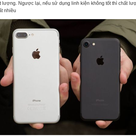
 lượng. Ngược lại, nếu sử dụng linh kiện không tốt thì chất lư
t nhiều