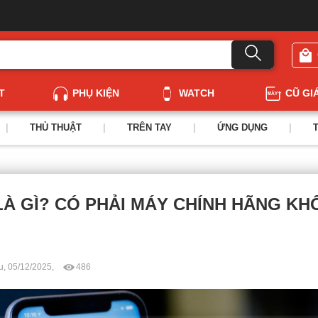
T
PHỤ KIỆN
WATCH
CŨ GI
|
THỦ THUẬT
|
TRÊN TAY
|
ỨNG DỤNG
|
 LÀ GÌ? CÓ PHẢI MÁY CHÍNH HÃNG K
u, 05/12/2025,
486