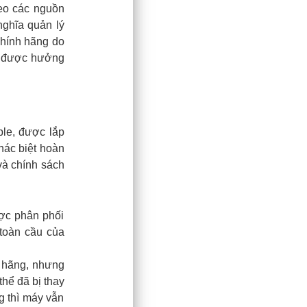
heo các nguồn
nghĩa quản lý
chính hãng do
òn được hưởng
le, được lắp
hác biệt hoàn
và chính sách
ợc phân phối
 toàn cầu của
h hãng, nhưng
hể đã bị thay
ng thì máy vẫn