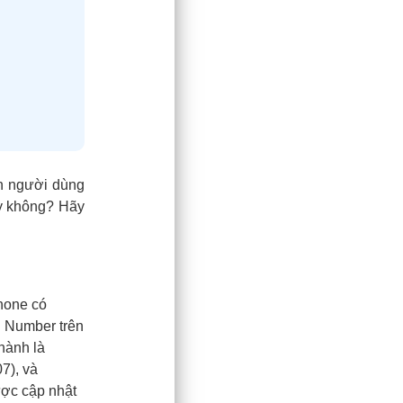
n người dùng
ay không? Hãy
hone có
al Number trên
hành là
7), và
ược cập nhật