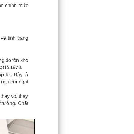
nh chính thức
ề tình trạng
ng do tồn kho
ạt là 1978.
 lỗi. Đây là
a nghiêm ngặt
thay vỏ, thay
 trường. Chất