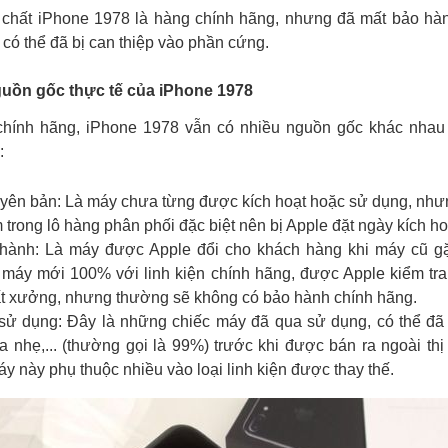
 chất iPhone 1978 là hàng chính hãng, nhưng đã mất bảo hà
 có thể đã bị can thiệp vào phần cứng.
guồn gốc thực tế của iPhone 1978
chính hãng, iPhone 1978 vẫn có nhiều nguồn gốc khác nhau v
:
ên bản: Là máy chưa từng được kích hoạt hoặc sử dụng, như
trong lô hàng phân phối đặc biệt nên bị Apple đặt ngày kích ho
 hành: Là máy được Apple đổi cho khách hàng khi máy cũ gặp
máy mới 100% với linh kiện chính hãng, được Apple kiểm tr
ất xưởng, nhưng thường sẽ không có bảo hành chính hãng.
ử dụng: Đây là những chiếc máy đã qua sử dụng, có thể đã 
a nhẹ,... (thường gọi là 99%) trước khi được bán ra ngoài thị
y này phụ thuộc nhiều vào loại linh kiện được thay thế.