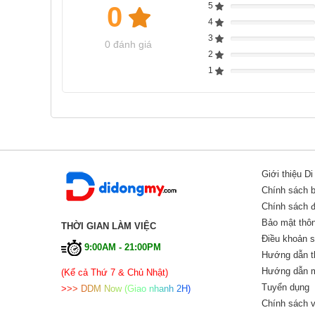
5
0
Complete
4
Complete
3
Complete
0 đánh giá
2
Complete
1
Complete
Giới thiệu D
Chính sách 
Chính sách đổ
Bảo mật thôn
THỜI GIAN LÀM VIỆC
Điều khoản 
9:00AM - 21:00PM
Hướng dẫn t
Hướng dẫn m
(Kể cả Thứ 7 & Chủ Nhật)
Tuyển dụng
>
>
>
D
D
M
N
o
w
(
G
i
a
o
n
h
a
n
h
2
H
)
Chính sách v