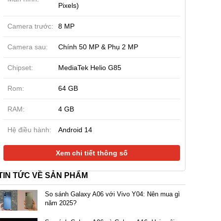
Pixels)
Camera trước:
8 MP
Camera sau:
Chính 50 MP & Phụ 2 MP
Chipset:
MediaTek Helio G85
Rom:
64 GB
RAM:
4 GB
| Công ty
New | Công ty
New | Công ty
Hệ điều hành:
Android 14
Wildfire E3 4GB|64GB
ZTE Blade A76 4GB|128GB
ZTE Blade A3
nh hãng)
(Chính hãng)
(Chính hãng)
Xem chi tiết thông số
0.000 đ
2.090.000 đ
1.990.000 đ
2.990.000 đ
2.690.000 đ
TIN TỨC VỀ SẢN PHẨM
So sánh Galaxy A06 với Vivo Y04: Nên mua gì
năm 2025?