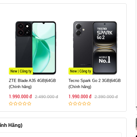
New | Công ty
New | Công ty
New 
Tecno Spark Go 2 3GB|64GB
Xiaomi Redmi A3X
HTC 
(Chính hãng)
3GB|64GB (Chính Hãng)
(Chí
1.990.000 đ
1.990.000 đ
2.09
2.390.000 đ
2.690.000 đ
ính Hãng)