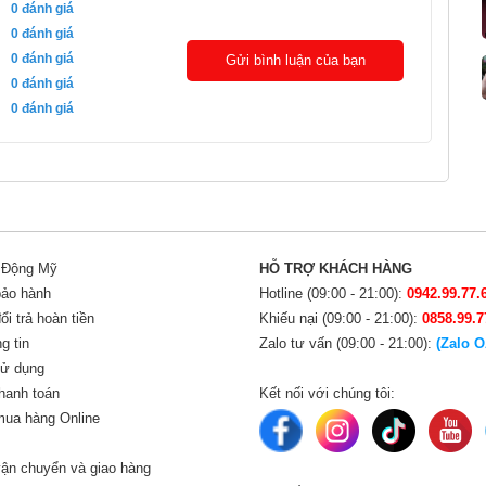
0
đánh giá
0
đánh giá
0
đánh giá
Gửi bình luận của bạn
0
đánh giá
0
đánh giá
i Động Mỹ
HỖ TRỢ KHÁCH HÀNG
bảo hành
Hotline (09:00 - 21:00):
0942.99.77.
i trả hoàn tiền
Khiếu nại (09:00 - 21:00):
0858.99.7
g tin
Zalo tư vấn (09:00 - 21:00):
(Zalo O
sử dụng
hanh toán
Kết nối với chúng tôi:
ua hàng Online
ận chuyển và giao hàng