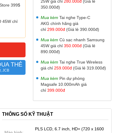
25W giá chỉ
2
80.000đ
(Giá lẻ
Store 399$
350.000đ)
Mua kèm
Tai nghe Type-C
 45W chỉ
AKG chính hãng giá
chỉ
299.000đ
(Giá lẻ 390.000đ)
Mua kèm
Củ sạc nhanh Samsung
45W giá chỉ
350
.000đ
(Giá lẻ
890.000đ)
Mua kèm
Tai nghe True Wireless
QUA THẺ
giá chỉ
259.000đ
(Giá lẻ 319.000đ)
r, JCB
Mua kèm
Pin dự phòng
Magsafe 10.000mAh giá
chỉ
399.000đ
THÔNG SỐ KỸ THUẬT
PLS LCD, 6.7 inch, HD+ (720 x 1600
Màn hình: