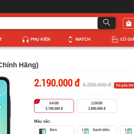
T
PHỤ KIỆN
WATCH
CŨ GI
Chính Hãng)
2.190.000 đ
3.290.000 đ
Trả góp 0%
64GB
128GB
2.190.000 đ
2.890.000 đ
Màu sắc:
Đen
Xanh biển