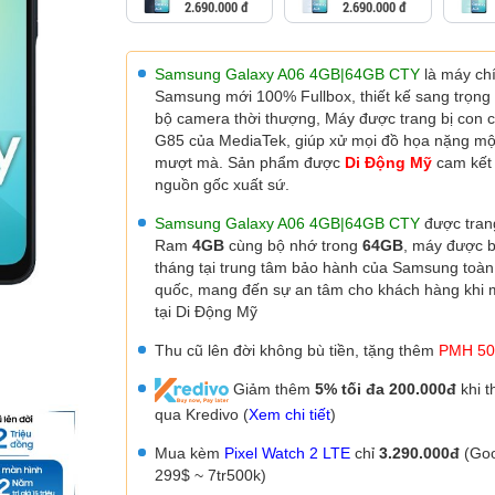
2.690.000 đ
2.690.000 đ
Samsung Galaxy A06 4GB|64GB CTY
là máy ch
Samsung mới 100% Fullbox, thiết kế sang trọng
bộ camera thời thượng,
Máy được trang bị con c
G85
của MediaTek,
giúp xử mọi đồ họa nặng mộ
mượt mà. Sản phẩm được
Di Động Mỹ
cam kết
nguồn gốc xuất sứ.
Samsung Galaxy A06 4GB|64GB CTY
được tran
Ram
4GB
cùng bộ nhớ trong
64GB
, máy được
tháng tại trung tâm bảo hành của Samsung toàn
quốc, mang đến sự an tâm cho khách hàng khi
tại Di Động Mỹ
Thu cũ lên đời không bù tiền, tặng thêm
PMH 50
Giảm thêm
5% tối đa 200.000đ
khi t
qua Kredivo (
Xem chi tiết
)
Mua kèm
Pixel Watch 2 LTE
chỉ
3.290.000đ
(Goo
299$ ~ 7tr500k)