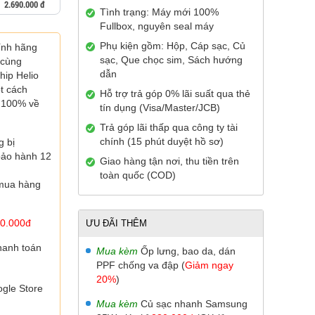
2.690.000 đ
Tình trạng: Máy mới 100%
Fullbox, nguyên seal máy
Phụ kiện gồm: Hộp, Cáp sạc, Củ
ính hãng
sạc, Que chọc sim, Sách hướng
 cùng
dẫn
hip Helio
t cách
Hỗ trợ trả góp 0% lãi suất qua thẻ
 100% về
tín dụng (Visa/Master/JCB)
Trả góp lãi thấp qua công ty tài
chính (15 phút duyệt hồ sơ)
g bị
bảo hành 12
Giao hàng tận nơi, thu tiền trên
toàn quốc (COD)
 mua hàng
0.000đ
ƯU ĐÃI THÊM
hanh toán
Mua kèm
Ốp lưng, bao da, dán
PPF chống va đập (
Giảm ngay
20%
)
gle Store
Mua kèm
Củ sạc nhanh Samsung