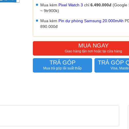
Mua kèm
Pixel Watch 3
chỉ
6.490.000đ
(Google 
~ 9tr900k)
Mua kèm
Pin dự phòng Samsung 20.000mAh
PD
890.000đ
MUA NGAY
Giao hàng tận nơi hoặc tại cửa hàng
TRẢ GÓP
TRẢ GÓP 
Mua trả góp lãi suất thấp
Visa, Maste