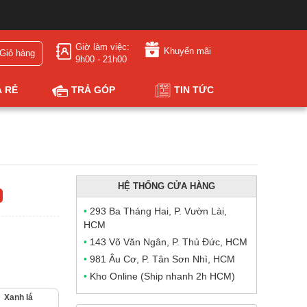
Giờ làm việc:
Khuyến mãi
Giỏ hàng
9h00 - 21h00
Á RẺ
TRẢ GÓP
TIN TỨC
HỆ THỐNG CỬA HÀNG
•
293 Ba Tháng Hai, P. Vườn Lài,
HCM
•
143 Võ Văn Ngân, P. Thủ Đức, HCM
•
981 Âu Cơ, P. Tân Sơn Nhì, HCM
•
Kho Online (Ship nhanh 2h HCM)
Xanh lá