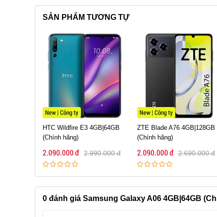
SẢN PHẨM TƯƠNG TỰ
New | Công ty
New | Công ty
4GB|64GB
ZTE Blade A76 4GB|128GB
ZTE Blade A35 4GB|64GB
(Chính hãng)
(Chính hãng)
2.090.000 đ
1.990.000 đ
90.000 đ
2.690.000 đ
2.490.000 đ
0
đánh giá Samsung Galaxy A06 4GB|64GB (Ch