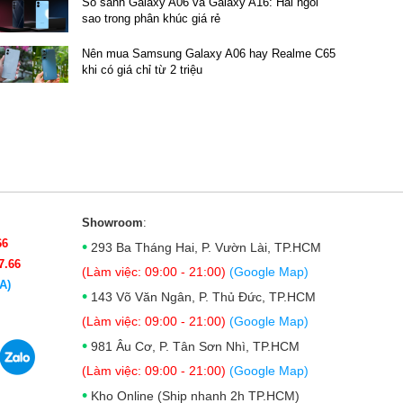
So sánh Galaxy A06 và Galaxy A16: Hai ngôi
sao trong phân khúc giá rẻ
Nên mua Samsung Galaxy A06 hay Realme C65
khi có giá chỉ từ 2 triệu
Showroom
:
66
•
293 Ba Tháng Hai, P. Vườn Lài, TP.HCM
7.66
(Làm việc: 09:00 - 21:00)
(Google Map)
A)
•
143 Võ Văn Ngân, P. Thủ Đức, TP.HCM
(Làm việc: 09:00 - 21:00)
(Google Map)
•
981 Âu Cơ, P. Tân Sơn Nhì, TP.HCM
(Làm việc: 09:00 - 21:00)
(Google Map)
•
Kho Online (Ship nhanh 2h TP.HCM)