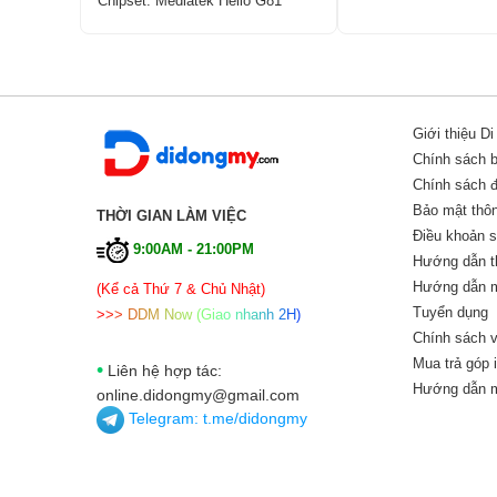
Chipset:
Mediatek Helio G81
Giới thiệu D
Chính sách 
Chính sách đổ
Bảo mật thôn
THỜI GIAN LÀM VIỆC
Điều khoản 
9:00AM - 21:00PM
Hướng dẫn t
Hướng dẫn m
(Kể cả Thứ 7 & Chủ Nhật)
Tuyển dụng
>
>
>
D
D
M
N
o
w
(
G
i
a
o
n
h
a
n
h
2
H
)
Chính sách v
Mua trả góp 
•
Liên hệ hợp tác:
Hướng dẫn m
online.didongmy@gmail.com
Telegram:
t.me/didongmy