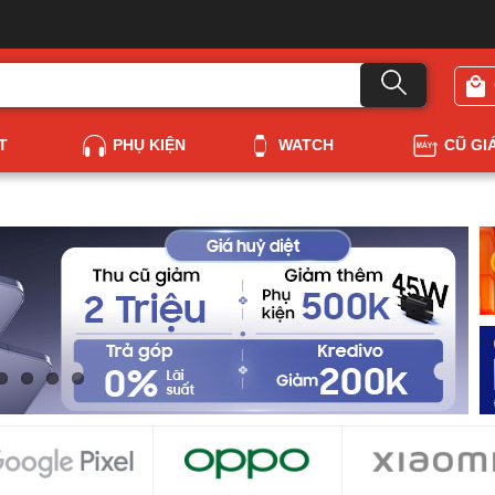
T
PHỤ KIỆN
WATCH
CŨ GI