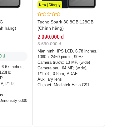
New | Công ty
5G
Tecno Spark 30 8GB|128GB
h hãng)
(Chính hãng)
2.990.000 đ
3.690.000 đ
Màn hình:
IPS LCD, 6.78 inches,
0 đ
1080 x 2460 pixels, 90Hz
Camera trước:
13 MP, (wide)
 6.67 inches,
Camera sau:
64 MP, (wide),
 120Hz
1/1.73", 0.8µm, PDAF
MP
Auxiliary lens
P, f/1.9,
Chipset:
Mediatek Helio G91
as
Dimensity 6300