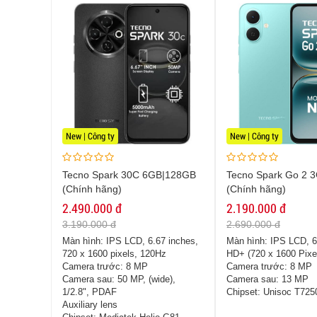
New | Công ty
New | Công ty
Tecno Spark 30C 6GB|128GB
Tecno Spark Go 2 
(Chính hãng)
(Chính hãng)
2.490.000 đ
2.190.000 đ
3.190.000 đ
2.690.000 đ
Màn hình:
IPS LCD, 6.67 inches,
Màn hình:
IPS LCD, 6
720 x 1600 pixels, 120Hz
HD+ (720 x 1600 Pixe
Camera trước:
8 MP
Camera trước:
8 MP
Camera sau:
50 MP, (wide),
Camera sau:
13 MP
1/2.8", PDAF
Chipset:
Unisoc T725
Auxiliary lens