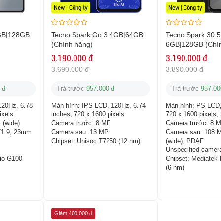
New | Công ty
New | Công ty
GB|128GB
Tecno Spark Go 3 4GB|64GB
Tecno Spark 30 
(Chính hãng)
6GB|128GB (Chín
3.190.000 đ
3.190.000 đ
3.690.000 đ
3.890.000 đ
 đ
Trả trước
957.000 đ
Trả trước
957.00
20Hz, 6.78
Màn hình:
IPS LCD, 120Hz, 6.74
Màn hình:
PS LCD,
ixels
inches, 720 x 1600 pixels
720 x 1600 pixels,
 (wide)
Camera trước:
8 MP
Camera trước:
8 
f/1.9, 23mm
Camera sau:
13 MP
Camera sau:
108 M
Chipset:
Unisoc T7250 (12 nm)
(wide), PDAF
Unspecified camer
lio G100
Chipset:
Mediatek 
(6 nm)
Giảm 400.000 đ