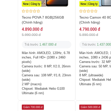
New | Công ty
New | Công ty
Tecno POVA 7 8GB|256GB
Tecno Camon 40 8
(Chính hãng)
(Chính hãng)
4.890.000 đ
4.790.000 đ
5.990.000 đ
5.890.000 đ
Trả trước
1.467.000 đ
Trả trước
1.437.000
Màn hình:
AMOLED, 120Hz, 6.78
Màn hình:
AMOLED, 1
inches, Full HD+ (1080 x 2460
inches, 1080 x 2436 p
pixels)
Camera trước:
32 MP,
Camera trước:
8 MP, f/2.0, 26mm
Camera sau:
50 MP, 
(wide)
(wide)
Camera sau:
108 MP, f/1.8, 23mm
8 MP, (ultrawide)
(wide)
Chipset:
Mediatek He
2 MP (macro)
Ultimate (6 nm)
Chipset:
Mediatek Helio G100
Ultimate (6 nm)
Giảm 700.000 đ
Giảm 500.000 đ