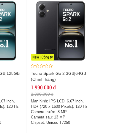
New | Công ty
3GB|128GB
Tecno Spark Go 2 3GB|64GB
(Chính hãng)
1.990.000 đ
2.390.000 đ
.67 inch,
Màn hình:
IPS LCD, 6.67 inch,
ls), 120 Hz
HD+ (720 x 1600 Pixels), 120 Hz
Camera trước:
8 MP
Camera sau:
13 MP
0
Chipset:
Unisoc T7250