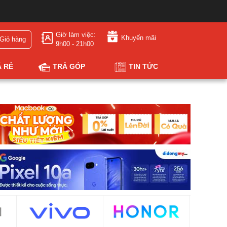
Giờ làm việc:
Khuyến mãi
Giỏ hàng
9h00 - 21h00
Á RẺ
TRẢ GÓP
TIN TỨC