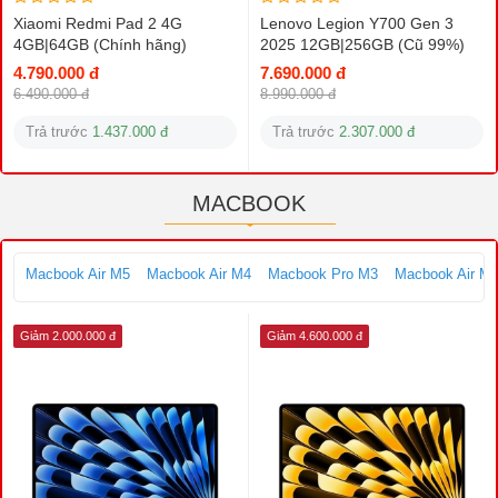
Xiaomi Redmi Pad 2 4G
Lenovo Legion Y700 Gen 3
4GB|64GB (Chính hãng)
2025 12GB|256GB (Cũ 99%)
4.790.000 đ
7.690.000 đ
6.490.000 đ
8.990.000 đ
Trả trước
1.437.000 đ
Trả trước
2.307.000 đ
MACBOOK
Macbook Air M5
Macbook Air M4
Macbook Pro M3
Macbook Air M
Giảm 2.000.000 đ
Giảm 4.600.000 đ