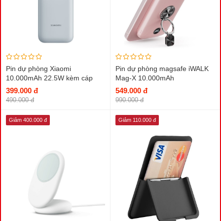
Pin dự phòng Xiaomi
Pin dự phòng magsafe iWALK
10.000mAh 22.5W kèm cáp
Mag-X 10.000mAh
Type-C
399.000 đ
549.000 đ
490.000 đ
990.000 đ
Giảm 400.000 đ
Giảm 110.000 đ