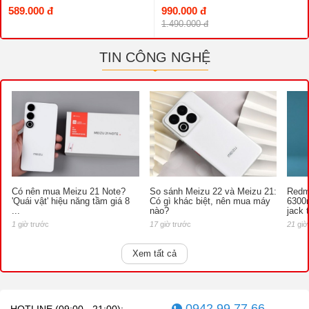
589.000 đ
990.000 đ
1.490.000 đ
TIN CÔNG NGHỆ
Có nên mua Meizu 21 Note?
So sánh Meizu 22 và Meizu 21:
Redmi
'Quái vật' hiệu năng tầm giá 8
Có gì khác biệt, nên mua máy
6300
...
nào?
jack 
1
giờ trước
17
giờ trước
21
giờ
Xem tất cả
0942.99.77.66
HOTLINE (09:00 - 21:00):