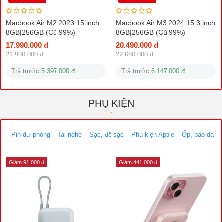
Macbook Air M2 2023 15 inch
Macbook Air M3 2024 15.3 inch
8GB|256GB (Cũ 99%)
8GB|256GB (Cũ 99%)
17.990.000 đ
20.490.000 đ
21.990.000 đ
22.690.000 đ
Trả trước
5.397.000 đ
Trả trước
6.147.000 đ
PHỤ KIỆN
Pin dự phòng
Tai nghe
Sạc, đế sạc
Phụ kiện Apple
Ốp, bao da
Giảm 91.000 đ
Giảm 441.000 đ