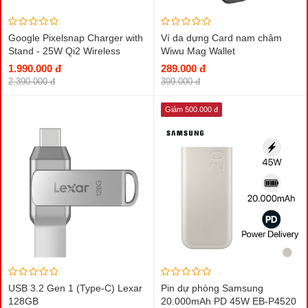
Google Pixelsnap Charger with
Ví da dựng Card nam châm
Stand - 25W Qi2 Wireless
Wiwu Mag Wallet
Charger
1.990.000 đ
289.000 đ
2.390.000 đ
399.000 đ
Giảm 500.000 đ
USB 3.2 Gen 1 (Type-C) Lexar
Pin dự phòng Samsung
128GB
20.000mAh PD 45W EB-P4520