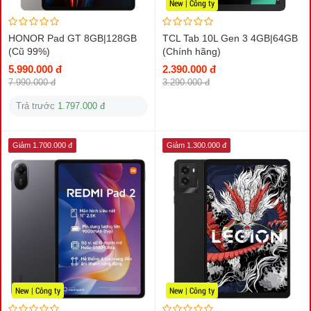
New | Công ty
HONOR Pad GT 8GB|128GB
TCL Tab 10L Gen 3 4GB|64GB
(Cũ 99%)
(Chính hãng)
5.990.000 đ
2.390.000 đ
7.990.000 đ
3.290.000 đ
Trả trước
1.797.000 đ
Giảm 1.700.000 đ
Giảm 1.300.000 đ
New | Công ty
New | Công ty