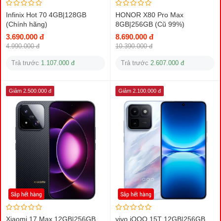
Infinix Hot 70 4GB|128GB
HONOR X80 Pro Max
(Chính hãng)
8GB|256GB (Cũ 99%)
3.690.000 đ
8.690.000 đ
4.990.000 đ
10.390.000 đ
Trả trước
1.107.000 đ
Trả trước
2.607.000 đ
Giảm 2.500.000 đ
Giảm 2.100.000 đ
Sắp hết hàng
Sắp hết hàng
Xiaomi 17 Max 12GB|256GB
vivo iQOO 15T 12GB|256GB