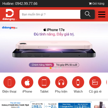
Hotline: 0942.99.77.66
Giỏ hàng
Điện thoại
iPhone
Tablet
Phụ kiện
Watch
Cũ giá rẻ