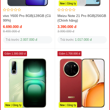
New | Công ty
vivo Y600 Pro 8GB|128GB (Cũ
Meizu Note 21 Pro 8GB|256GB
99%)
(Chính hãng)
6.690.000 đ
3.390.000 đ
8.490.000 đ
3.990.000 đ
Trả trước
2.007.000 đ
Trả trước
1.017.000 đ
Giảm 1.300.000 đ
Giảm 1.700.000 đ
New | Công ty
New | Công ty