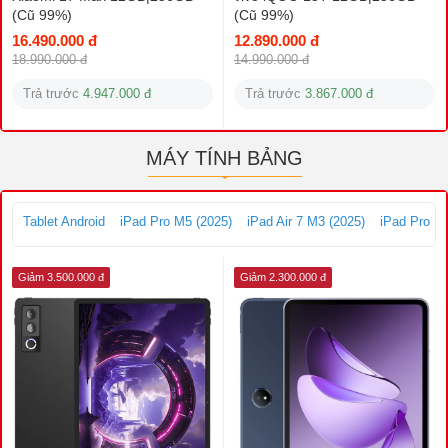
(Cũ 99%)
(Cũ 99%)
16.490.000 đ
12.890.000 đ
18.990.000 đ
14.990.000 đ
Trả trước
4.947.000 đ
Trả trước
3.867.000 đ
MÁY TÍNH BẢNG
Tablet Android
iPad Pro M5 (2025)
iPad Air 7 M3 (2025)
iPad Pro M
Giảm 3.500.000 đ
Giảm 2.300.000 đ