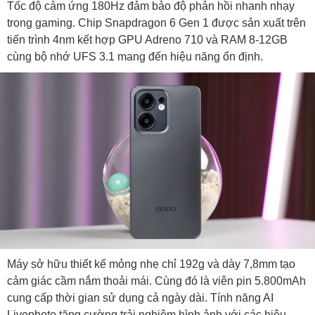
Tốc độ cảm ứng 180Hz đảm bảo độ phản hồi nhanh nhạy
trong gaming. Chip Snapdragon 6 Gen 1 được sản xuất trên
tiến trình 4nm kết hợp GPU Adreno 710 và RAM 8-12GB
cùng bộ nhớ UFS 3.1 mang đến hiệu năng ổn định.
Máy sở hữu thiết kế mỏng nhẹ chỉ 192g và dày 7,8mm tạo
cảm giác cầm nắm thoải mái. Cùng đó là viên pin 5.800mAh
cung cấp thời gian sử dụng cả ngày dài. Tính năng AI
Livephoto tăng cường trải nghiệm hình ảnh với các hiệu