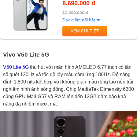
8.690.000 đ
10.990.000 đ
Đặc điểm nổi bật
XEM CHI TIẾT
Vivo V50 Lite 5G
V50 Lite 5G
thu hút với màn hình AMOLED 6,77 inch có tần
số quét 120Hz và tốc độ lấy mẫu cảm ứng 180Hz. Độ sáng
đỉnh 1.800 nits kết hợp với không gian màu rộng tạo nên trải
nghiệm hình ảnh sống động. Chip MediaTek Dimensity 6300
cùng GPU Mali-G57 và RAM lên đến 12GB đảm bảo khả
năng đa nhiệm mượt mà.