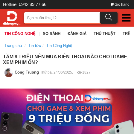
Hotline: 0942.99.77.66
Giỏ hàng
TIN CÔNG NGHỆ
|
SO SÁNH
|
ĐÁNH GIÁ
|
THỦ THUẬT
|
TRÊN
Trang chủ
Tin tức
Tin Công Nghệ
TẦM 9 TRIỆU NÊN MUA ĐIỆN THOẠI NÀO CHƠI GAME,
XEM PHIM ỔN?
Cong Truong
Thứ ba, 24/06/2025,
1827