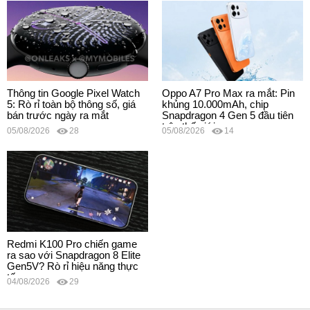
Thông tin Google Pixel Watch
Oppo A7 Pro Max ra mắt: Pin
5: Rò rỉ toàn bộ thông số, giá
khủng 10.000mAh, chip
bán trước ngày ra mắt
Snapdragon 4 Gen 5 đầu tiên
trên thế giới
05/08/2026
28
05/08/2026
14
Redmi K100 Pro chiến game
ra sao với Snapdragon 8 Elite
Gen5V? Rò rỉ hiệu năng thực
tế
04/08/2026
29