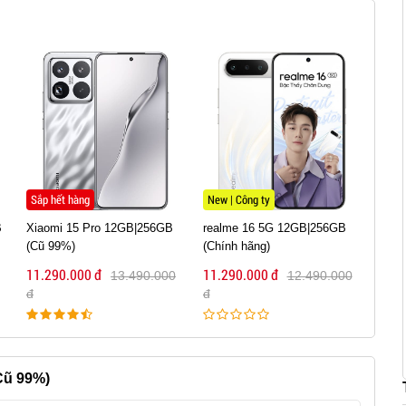
New | Công ty
99% | Quốc Tế
realme 16 5G 12GB|256GB
iPhone 13 Pro Max 128GB
vivo
(Chính hãng)
(Cũ 99%)
12GB
11.290.000 đ
11.190.000 đ
11.1
12.490.000
20.990.000
đ
đ
đ
Cũ 99%)