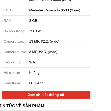
CPU:
Mediatek Dimensity 9500 (3 nm)
RAM:
8 GB
Bộ nhớ trong:
256 GB
Camera sau:
13 MP, f/2.2, (wide)
Camera trước:
8 MP, f/2.3, (wide)
New | Nobox
Sắp hết hàng
Kết nối mạng:
Wifi
 S50 Pro mini
OPPO Find X8 12GB|256GB
Xiaomi 15 Pro
|256GB (Cũ 99%)
(New Nobox)
(Cũ 99%)
Hỗ trợ sim:
Không
90.000 đ
11.290.000 đ
11.290.000 đ
12.990.000
15.990.000
đ
đ
Đàm thoại:
OTT App
Xem chi tiết thông số
TIN TỨC VỀ SẢN PHẨM