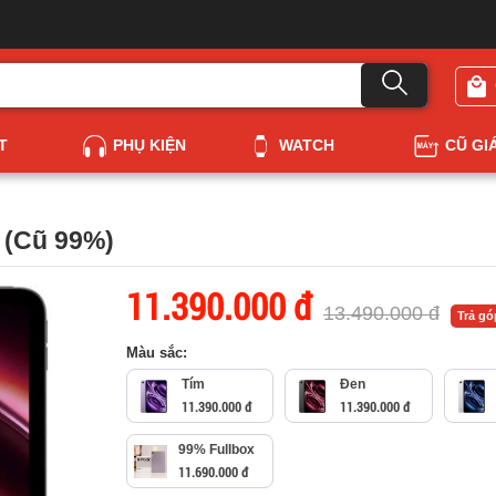
T
PHỤ KIỆN
WATCH
CŨ GI
 (Cũ 99%)
11.390.000 đ
13.490.000 đ
Trả g
Màu sắc:
Tím
Đen
11.390.000 đ
11.390.000 đ
99% Fullbox
11.690.000 đ