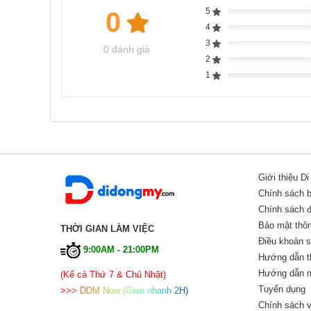
5
0
Complete
4
Complete
3
Complete
0 đánh giá
2
Complete
1
Complete
Giới thiệu D
Chính sách 
Chính sách đổ
Bảo mật thôn
THỜI GIAN LÀM VIỆC
Điều khoản 
9:00AM - 21:00PM
Hướng dẫn t
Hướng dẫn m
(Kể cả Thứ 7 & Chủ Nhật)
Tuyển dụng
>
>
>
D
D
M
N
o
w
(
G
i
a
o
n
h
a
n
h
2
H
)
Chính sách v