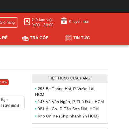
Giờ làm việc:
Khuyến mãi
Giỏ hàng
9h00 - 21h00
Á RẺ
TRẢ GÓP
TIN TỨC
HỆ THỐNG CỬA HÀNG
óp 0%
•
293 Ba Tháng Hai, P. Vườn Lài,
HCM
Bạc
•
143 Võ Văn Ngân, P. Thủ Đức, HCM
11.390.000 đ
•
981 Âu Cơ, P. Tân Sơn Nhì, HCM
•
Kho Online (Ship nhanh 2h HCM)