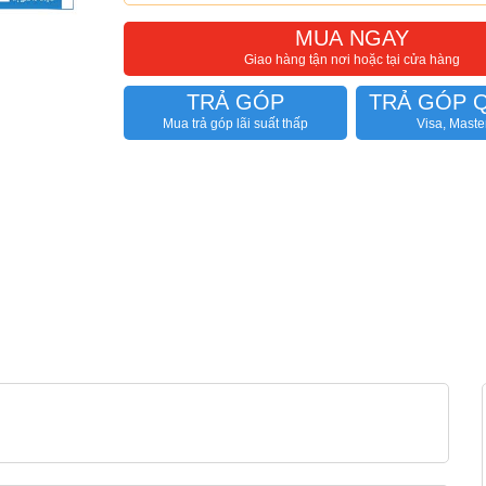
MUA NGAY
Giao hàng tận nơi hoặc tại cửa hàng
TRẢ GÓP
TRẢ GÓP 
Mua trả góp lãi suất thấp
Visa, Maste