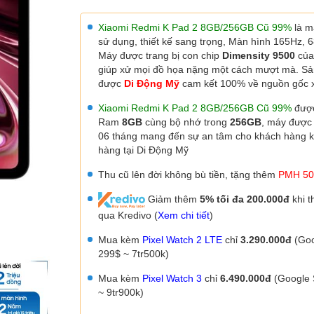
Xiaomi Redmi K Pad 2 8GB/256GB Cũ 99%
là m
sử dụng, thiết kế sang trọng, Màn hình 165Hz, 6
Máy được trang bị con chip
Dimensity 9500
của
giúp xử mọi đồ họa nặng một cách mượt mà. S
được
Di Động Mỹ
cam kết 100% về nguồn gốc x
Xiaomi Redmi K
Pad 2 8GB/256GB Cũ 99%
được
Ram
8GB
cùng bộ nhớ trong
256GB
, máy đượ
06 tháng mang đến sự an tâm cho khách hàng 
hàng tại Di Động Mỹ
Thu cũ lên đời không bù tiền, tặng thêm
PMH 50
Giảm thêm
5% tối đa 200.000đ
khi t
qua Kredivo (
Xem chi tiết
)
Mua kèm
Pixel Watch 2 LTE
chỉ
3.290.000đ
(Goo
299$ ~ 7tr500k)
Mua kèm
Pixel Watch 3
chỉ
6.490.000đ
(Google 
~ 9tr900k)