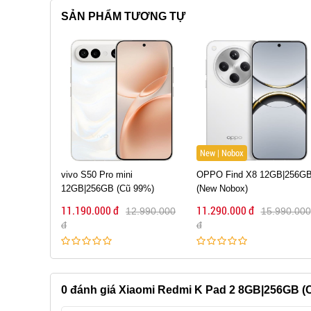
SẢN PHẨM TƯƠNG TỰ
New | Nobox
Sắp hết hàng
OPPO Find X8 12GB|256GB
Xiaomi 15 Pro 12GB|256GB
99%)
(New Nobox)
(Cũ 99%)
11.290.000 đ
11.290.000 đ
2.990.000
15.990.000
13.490.000
đ
đ
0
đánh giá Xiaomi Redmi K Pad 2 8GB|256GB (