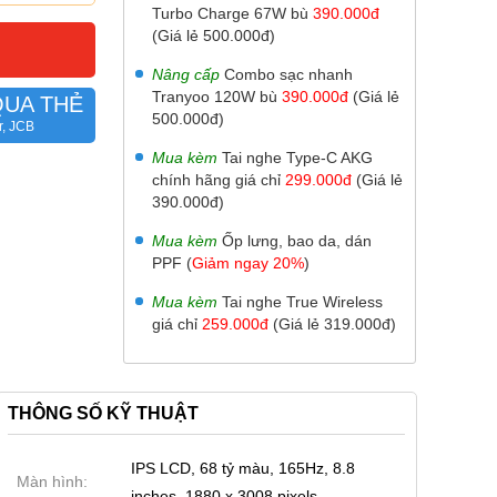
Turbo Charge 67W bù
390.000đ
(Giá lẻ 500.000đ)
Nâng cấp
Combo sạc nhanh
Tranyoo 120W bù
390.000đ
(Giá lẻ
QUA THẺ
500.000đ)
r, JCB
Mua kèm
Tai nghe Type-C AKG
chính hãng giá chỉ
299.000đ
(Giá lẻ
390.000đ)
Mua kèm
Ốp lưng, bao da, dán
PPF (
Giảm ngay 20%
)
Mua kèm
Tai nghe True Wireless
giá chỉ
259.000đ
(Giá lẻ 319.000đ)
THÔNG SỐ KỸ THUẬT
IPS LCD, 68 tỷ màu, 165Hz, 8.8
Màn hình:
inches, 1880 x 3008 pixels