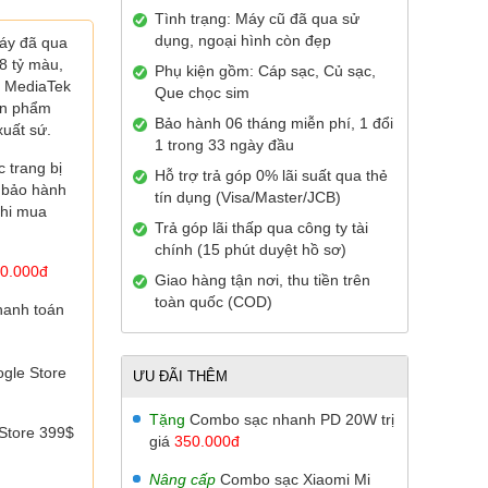
Tình trạng: Máy cũ đã qua sử
dụng, ngoại hình còn đẹp
áy đã qua
8 tỷ màu,
Phụ kiện gồm: Cáp sạc, Củ sạc,
 MediaTek
Que chọc sim
ản phẩm
Bảo hành 06 tháng miễn phí, 1 đổi
uất sứ.
1 trong 33 ngày đầu
 trang bị
Hỗ trợ trả góp 0% lãi suất qua thẻ
c
bảo hành
tín dụng (Visa/Master/JCB)
khi mua
Trả góp lãi thấp qua công ty tài
chính (15 phút duyệt hồ sơ)
0.000đ
Giao hàng tận nơi, thu tiền trên
toàn quốc (COD)
hanh toán
gle Store
ƯU ĐÃI THÊM
Tặng
Combo sạc nhanh PD 20W trị
Store 399$
giá
350.000đ
Nâng cấp
Combo sạc Xiaomi Mi